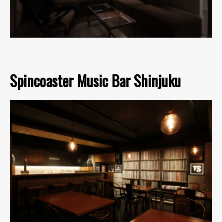
Spincoaster Music Bar Shinjuku