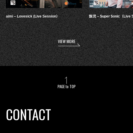
aimi – Lovesick (Live Session）
鋭児 – $uper $onic（Live 
VIEW MORE
PAGE to TOP
CONTACT