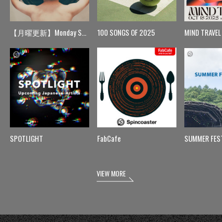
【月曜更新】Monday Spin
100 SONGS OF 2025
MIND TRAVEL
SPOTLIGHT
FabCafe
SUMMER FES
VIEW MORE