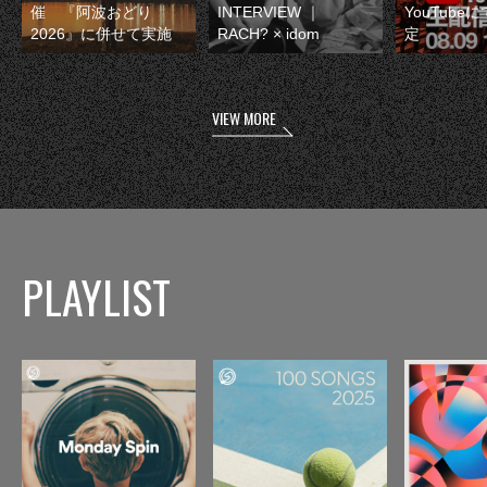
催 『阿波おどり
INTERVIEW ｜
YouTube
2026』に併せて実施
RACH? × idom
定
VIEW MORE
PLAYLIST