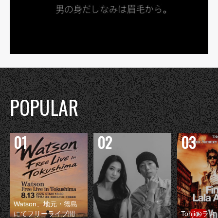
POPULAR
Watson、地元・徳島
にてフリーライブ開
Tohjiのラ