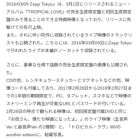
2016/03/09 Zepp Tokyo』は、3月1日にリリースされるニュー・
アルバム『TROPICAL LOVE』の完全生産限定盤と初回生産限定
盤のみで見ることのできる特典映像となっており、リリースに先
駆けての先行上映。
また、それに伴い同作に収録されているライブ映像のトラックリ
ストも公開された。こちらには、2016年03月09日にZepp Tokyo
で行われたライブの本編がノーカットで収録されている。
さらに、豪華な仕様で話題の完全生産限定盤の画像も公開され
た。
CDの他、レンチキュラーステッカーとマグネットなどの他、映
像コードも付属しており、2017年2月28日から2018年2月27日ま
での1年間の期間限定で、PC、タブレット、スマホなどで映像の
ストリーミング再生が可能なURLとパスワードが付いている。
2月28日の時点で観られる映像は、初回限定盤付属DVDと同じ
『お母さん、僕たち映画になったよ。』のライブ映像（主音声
Ver.と副音声Ver.の2種類）と、「トロピカル・ラヴ」MVの
another editionに、秘蔵写真。