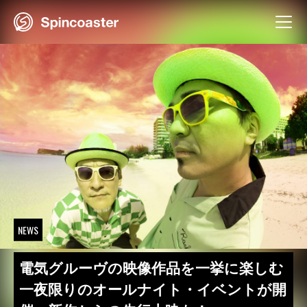
Skip
to
content
NEWS
電気グルーヴの映像作品を一挙に楽しむ
一夜限りのオールナイト・イベントが開