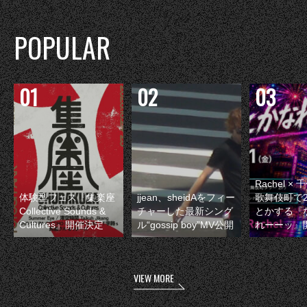
POPULAR
Rachel 
体験型フェス『集楽座
jjean、sheidAをフィー
歌舞伎町で
Collective Sounds &
チャーした最新シング
とかする『
Cultures』開催決定
ル“gossip boy”MV公開
れーーッ』
VIEW MORE