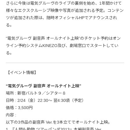
さらに今後は電気グルーヴのライブの裏側を始め、1年間かけて
様々なエクスクルーシブ映像や写真が追加される予定。コンテン
ツが追加された際は、随時オフィシャルHPでアナウンスされ
る。
“電気グルーヴ 副音声 オールナイト上映”のチケット予約はオン
ライン予約システムKINEZO及び、劇場窓口でスタートしてい
る。
【イベント情報】
“電気グルーヴ 副音声 オールナイト上映”
場所 : 新宿バルト９／シアター８
日時 : 2/24（金）22:30～ 翌4:30頃（予定）
価格：3,500円
内容 :
以下の3作品の副音声 Ver.を3本立てでオールナイト上映。
1. 『人間も動物 ツアーパンダ2013』本編副音声 Ver.