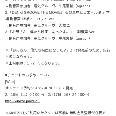
→副音声参加者 : 電気グルーヴ、牛尾憲輔（agraph）
2.『DENKI GROOVE THE MOVIE? -石野卓球とピエール瀧-』本
編 副音声“ほぼノーカット”Ver.
→副音声参加者 : 電気グルーヴ、大根仁
3.『お母さん、僕たち映画になったよ。』 副音声 Ver.
→副音声参加者 : 電気グルーヴ、牛尾憲輔（agraph）
※『お母さん、僕たち映画になったよ。』は発売前のため、先行
上映になります。
※上映順は、1→2→3になります。
■チケットのお求めについて
[Web]
オンライン予約システムKINEZOにて発売
2月18日（土）0：00～(＝2月17日（金）24：00～）
http://kinezo.jp/wald9
※KINEZOをご利用いただくには事前に無料会員登録が必要で