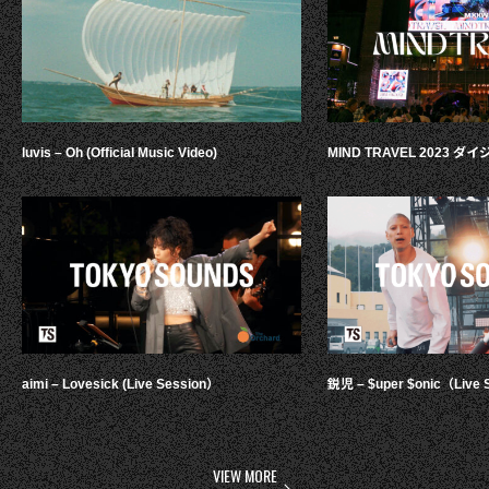
luvis – Oh (Official Music Video)
MIND TRAVEL 2023 
aimi – Lovesick (Live Session）
鋭児 – $uper $onic（Live 
VIEW MORE