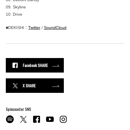
09. Skyline
10. Drive
■DEKISHI：
Twitter
/
SoundCloud
Facebook SHARE
X SHARE
Spincoaster SNS