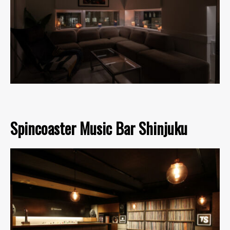
Spincoaster Music Bar Shinjuku