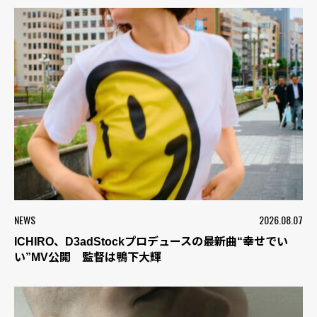
NEWS
2026.08.07
ICHIRO、D3adStockプロデュースの最新曲“幸せでい
い”MV公開 監督は鴨下大輝