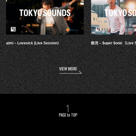
aimi – Lovesick (Live Session）
鋭児 – $uper $onic（Live 
VIEW MORE
PAGE to TOP