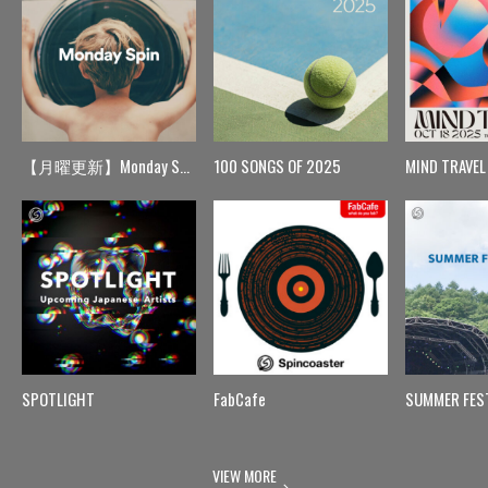
【月曜更新】Monday Spin
100 SONGS OF 2025
MIND TRAVEL
SPOTLIGHT
FabCafe
SUMMER FES
VIEW MORE