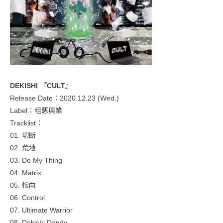
DEKISHI 『CULT』
Release Date：2020.12.23 (Wed.)
Label：粗悪興業
Tracklist：
01. 切断
02. 荒地
03. Do My Thing
04. Matrix
05. 転向
06. Control
07. Ultimate Warrior
08. Dekishi Dandy