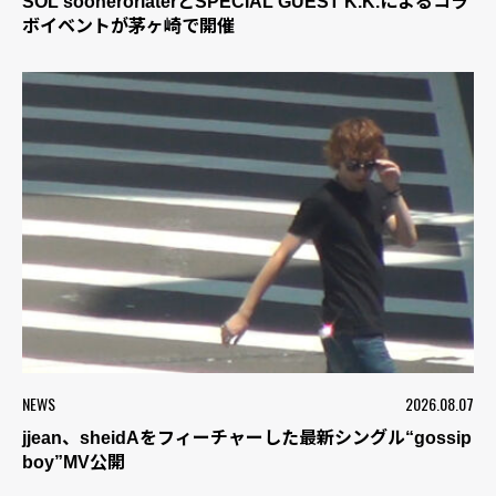
SOL soonerorlaterとSPECIAL GUEST K.K.によるコラ
ボイベントが茅ヶ崎で開催
NEWS
2026.08.07
jjean、sheidAをフィーチャーした最新シングル“gossip
boy”MV公開