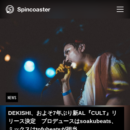
Skip
to
content
NEWS
DEKISHI、およそ7年ぶり新AL『CULT』リ
リース決定 プロデュースはsoakubeats、
ミックスはtofubeatsが担当