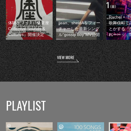
Rachel 
体験型フェス『集楽座
jjean、sheidAをフィー
歌舞伎町で
Collective Sounds &
チャーした最新シング
とかする『
Cultures』開催決定
ル“gossip boy”MV公開
れーーッ』
VIEW MORE
PLAYLIST