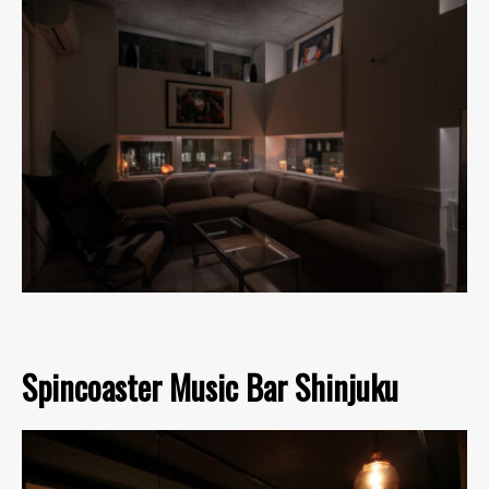
Spincoaster Music Bar Shinjuku