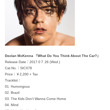
Declan McKenna 『What Do You Think About The Car?』
Release Date：2017.0７.26 (Wed.)
Cat.No.：SICX78
Price：￥2,200 + Tax
Tracklist：
01. Humongous
02. Brazil
03. The Kids Don’t Wanna Come Home
04. Mind