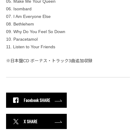
05. Make Me Your Queen
06. Isombard
07. I Am Everyone Else
08. Bethlehem
09. Why Do You Feel So Down
10. Paracetamol
11. Listen to Your Friends
※日本盤CD ボーナス・トラック3曲追加収録
Facebook SHARE
X SHARE