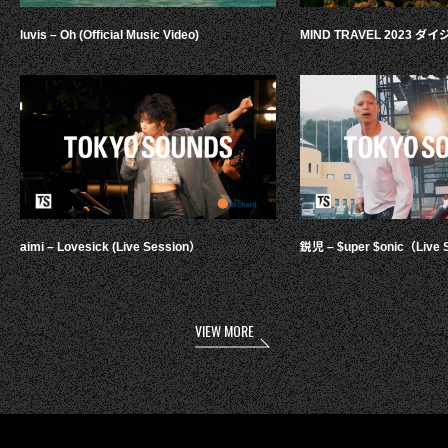
luvis – Oh (Official Music Video)
MIND TRAVEL 2023 
aimi – Lovesick (Live Session）
鋭児 – $uper $onic（Live 
VIEW MORE