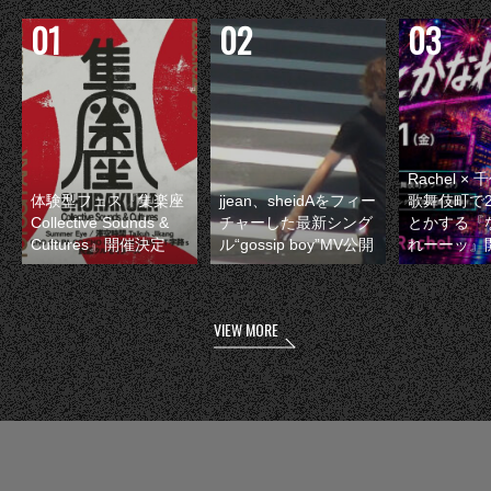
Rachel 
体験型フェス『集楽座
jjean、sheidAをフィー
歌舞伎町で
Collective Sounds &
チャーした最新シング
とかする『
Cultures』開催決定
ル“gossip boy”MV公開
れーーッ』
VIEW MORE