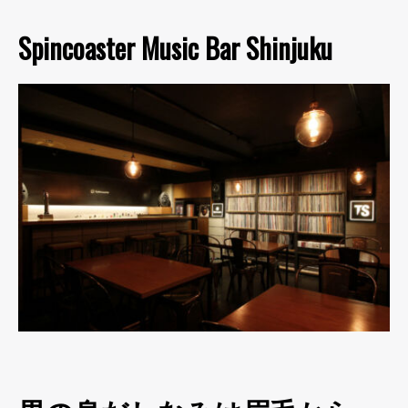
Spincoaster Music Bar Shinjuku