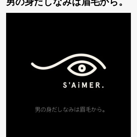
男の身だしなみは眉毛から。