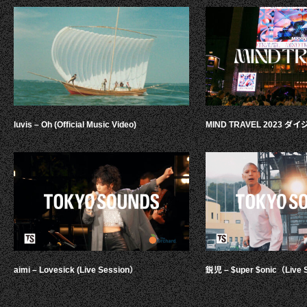
luvis – Oh (Official Music Video)
MIND TRAVEL 2023 
aimi – Lovesick (Live Session）
鋭児 – $uper $onic（Live 