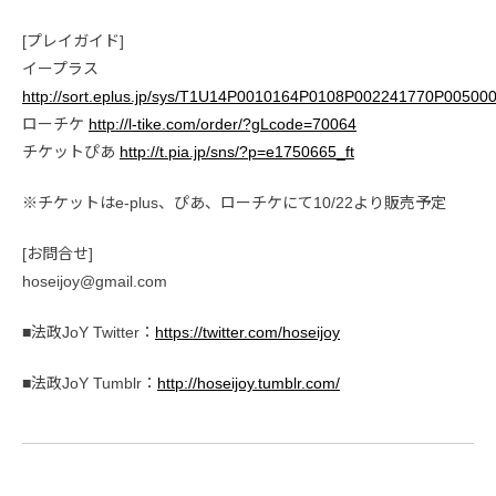
[プレイガイド]
イープラス
http://sort.eplus.jp/sys/T1U14P0010164P0108P002241770P0050
ローチケ
http://l-tike.com/order/?gLcode=70064
チケットぴあ
http://t.pia.jp/sns/?p=e1750665_ft
※チケットはe-plus、ぴあ、ローチケにて10/22より販売予定
[お問合せ]
hoseijoy@gmail.com
■法政JoY Twitter：
https://twitter.com/hoseijoy
■法政JoY Tumblr：
http://hoseijoy.tumblr.com/