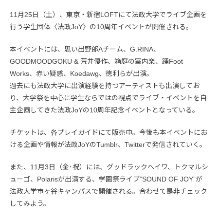
11月25日（土）、東京・新宿LOFTにて法政大学でライブ企画を
行う学生団体〈法政JoY〉の10周年イベントが開催される。
本イベントには、思い出野郎Aチーム、G.RINA、
GOODMOODGOKU & 荒井優作、箱庭の室内楽、踊Foot
Works、赤い疑惑、Koedawg、徳利らが出演。
過去にも法政大学に出演経験を持つアーティストも出演してお
り、大学祭を中心に学生ならではの視点でライブ・イベントを自
主企画してきた法政JoYの10周年記念イベントとなっている。
チケットは、各プレイガイドにて販売中。今後も本イベントにお
ける企画や情報が法政JoYのTumblr、Twitterで発信されていく。
また、11月3日（金･祝）には、グッドラックヘイワ、トクマルシ
ューゴ、Polarisが出演する、学園祭ライブ”SOUND OF JOY”が
法政大学市ヶ谷キャンパスで開催される。合わせて是非チェック
してみよう。