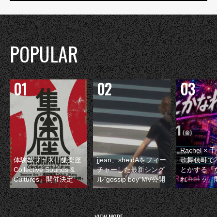
POPULAR
Rachel 
体験型フェス『集楽座
jjean、sheidAをフィー
歌舞伎町で
Collective Sounds &
チャーした最新シング
とかする『
Cultures』開催決定
ル“gossip boy”MV公開
れーーッ』
VIEW MORE