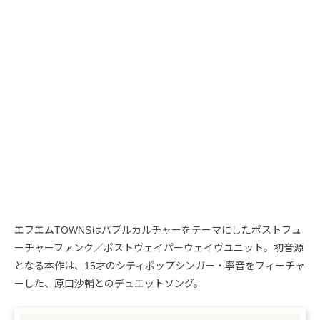
エフエムTOWNSはバブルカルチャーをテーマにしたポストフュ
ーチャーファンク／ポストヴェイパーウェイヴユニット。初音源
となる本作は、15才のシティポップシンガー・寧音をフィーチャ
ーした、原口沙輔とのデュエットソング。