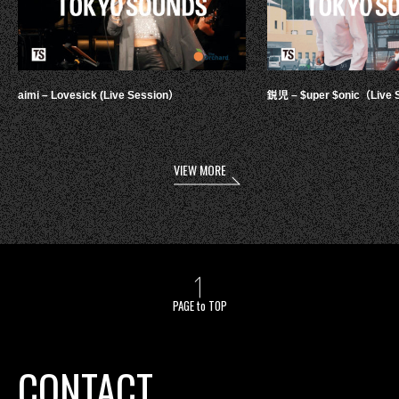
aimi – Lovesick (Live Session）
鋭児 – $uper $onic（Live 
VIEW MORE
PAGE to TOP
CONTACT