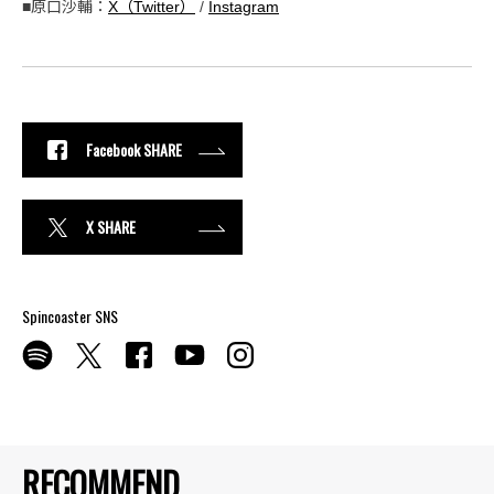
■原口沙輔：
X（Twitter）
/
Instagram
Facebook SHARE
X SHARE
Spincoaster SNS
RECOMMEND