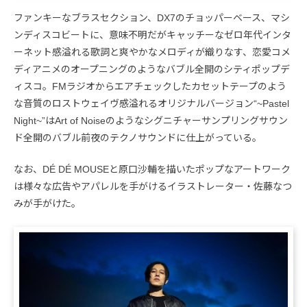
ファンキーなブラスセクション、DX7のチョッパーベース、マシ
ンディスコビートに、意味不明だがキャッチーなゼロ年代インタ
ーネット感溢れる歌詞と爽やかなメロディが織りなす、恋愛コメ
ディアニメのオープニングのようなバブル全開のシティポップデ
ィスコ。FMラジオからエアチェックしたカセットテープのよう
な音質のロストウェイヴ感溢れるオリジナルバージョン“~Pastel
Night~”はArt of Noiseのようなシグニチャーサンプリングサウン
ド全開のバブル前夜のテクノサウンドに仕上がっている。
なお、DÉ DÉ MOUSEと原口沙輔を描いたポップなアートワーク
は様々な広告やアパレルを手がけるイラストレーター・佐藤なつ
みが手がけた。