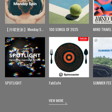
【月曜更新】Monday Spin
100 SONGS OF 2025
MIND TRAVEL
SPOTLIGHT
FabCafe
SUMMER FES
VIEW MORE