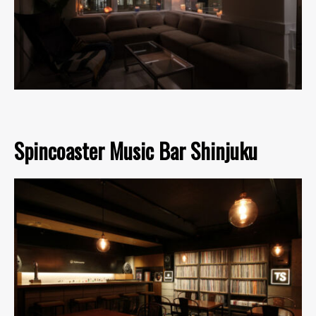
Spincoaster Music Bar Shinjuku