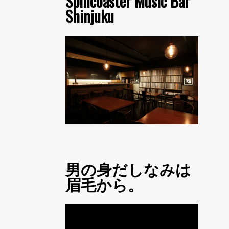
Spincoaster Music Bar
Shinjuku
男の身だしなみは
眉毛から。