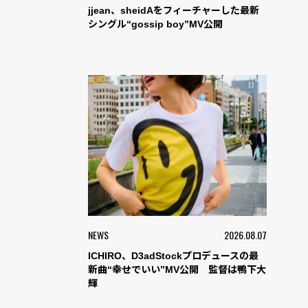
jjean、sheidAをフィーチャーした最新
シングル“gossip boy”MV公開
NEWS
2026.08.07
ICHIRO、D3adStockプロデュースの最
新曲“幸せでいい”MV公開 監督は鴨下大
輝