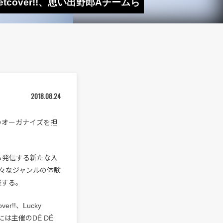
tcover!!、思い出野郎Aチームら
2018.08.24
ジのオーガナイズを担
ら発信する新たな入
々なジャンルの体験
催する。
!!、Lucky
には主催のDÉ DÉ