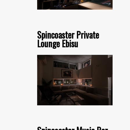
Spincoaster Private
Lounge Ebisu