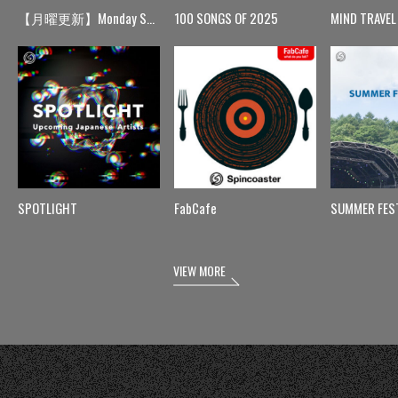
【月曜更新】Monday Spin
100 SONGS OF 2025
MIND TRAVEL
SPOTLIGHT
FabCafe
SUMMER FES
VIEW MORE