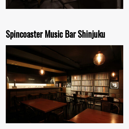
Spincoaster Music Bar Shinjuku