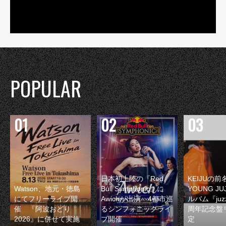
POPULAR
日本初上陸の『Red
KEIJUの
Watson、地元・徳島
Bull Symphonic』に
YOUNG JU
にてフリーライブ開
Awichが出演 4都市巡
ルバム『juzz
催 『阿波おどり
るシンフォニックライ
周年記念盤
2026』に併せて実施
ブ開催
定