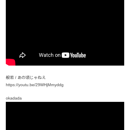
般若 / あの頃じゃねえ
https://youtu.be/29WHjMmyddg
okadada