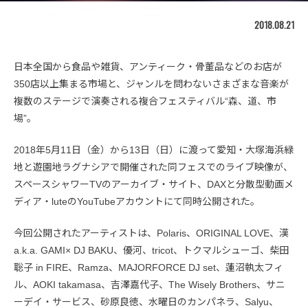
2018.08.21
日本全国から食品や雑貨、アンティーク・骨董品などのお店が
350店以上集まる市場と、ジャンルを問わないさまざまな音楽が
複数のステージで演奏される複合フェスティバル“森、道、市
場”。
2018年5月11日（金）から13日（日）に渡って愛知・大塚海浜緑
地と遊園地ラグナシアで開催された同フェスでのライブ映像が、
スペースシャワーTVのアーカイブ・サイト、DAXと分散型動画メ
ディア・luteのYouTubeアカウントにて同時公開された。
今回公開されたアーティストは、Polaris、ORIGINAL LOVE、漢
a.k.a. GAMI× DJ BAKU、優河、tricot、トクマルシューゴ、柴田
聡子 in FIRE、Ramza、MAJORFORCE DJ set、蓮沼執太フィ
ル、AOKI takamasa、吉澤嘉代子、The Wisely Brothers、サニ
ーデイ・サービス、砂原良徳、水曜日のカンパネラ、Salyu、