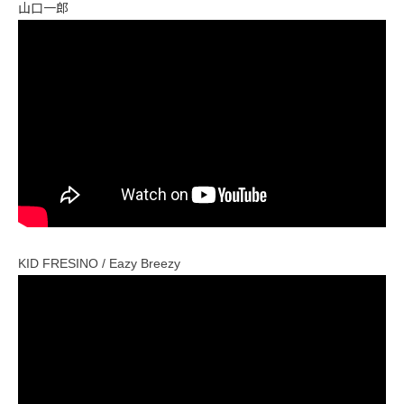
山口一郎
KID FRESINO / Eazy Breezy