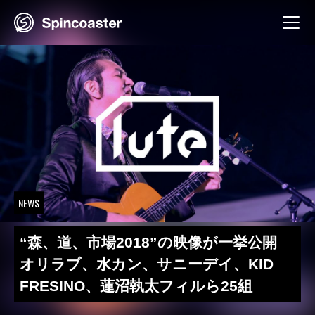
Skip
to
content
NEWS
“森、道、市場2018”の映像が一挙公開
オリラブ、水カン、サニーデイ、KID
FRESINO、蓮沼執太フィルら25組