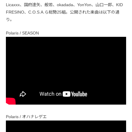
Licaxxx、国府達矢、般若、okadada、YonYon、山口一郎、KID
FRESINO、C.O.S.A.ら総勢25組。公開された楽曲は以下の通
り。
Polaris / SEASON
Polaris / オハナレゲエ