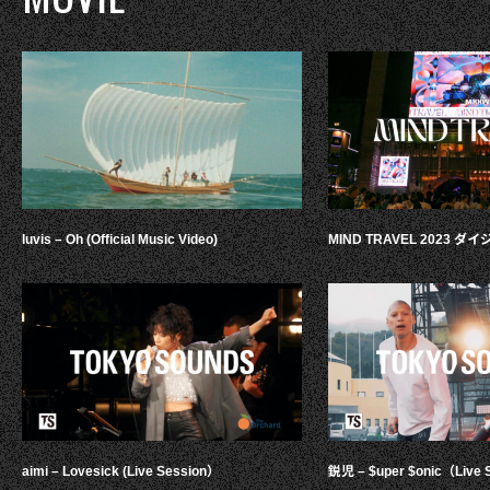
luvis – Oh (Official Music Video)
MIND TRAVEL 2023 
aimi – Lovesick (Live Session）
鋭児 – $uper $onic（Live 