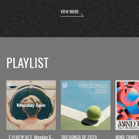
VIEW MORE
PLAYLIST
【月曜更新】Monday Spin
100 SONGS OF 2025
MIND TRAVEL