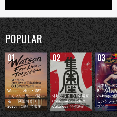
POPULAR
日本初上陸の
Watson、地元・徳島
Bull Symp
にてフリーライブ開
体験型フェス『集楽座
Awichが
催 『阿波おどり
Collective Sounds &
るシンフォ
2026』に併せて実施
Cultures』開催決定
ブ開催