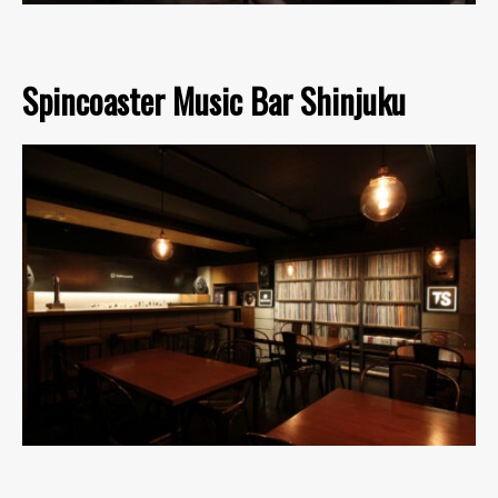
Spincoaster Music Bar Shinjuku