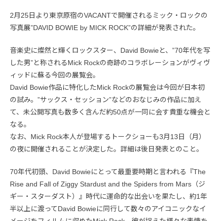
2月25日より東京原宿のVACANTで開催されるミック・ロックの
写真展”DAVID BOWIE by MICK ROCK”の詳細が発表された。
音楽史に燦然と輝くロックスター、David Bowieと、”70年代を写
した男”と称されるMick Rockの奇跡のコラボレーションがヴィヴ
ィッドに蘇る今回の展覧会。
David Bowie作品に特化したMick Rockの展覧会は今回が日本初
の試み。”サックス・セッション”などのおなじみの作品に加え
て、未公開写真も数多く含んだ約50点が一同に会す貴重な機会と
なる。
なお、Mick Rock本人が登場するトークショーも3月13日（月）
の夜に開催されることが決定した。詳細は後日発表とのこと。
70年代初頭、David Bowieにとって最重要時期と言われる『The
Rise and Fall of Ziggy Stardust and the Spiders from Mars（ジ
ギー・スターダスト）』時代に運命的な出会いを果たし、約1年
半以上に渡ってDavid Bowieに同行して数々のアイコニックなイ
メージをフィルムに収めたMick Rock。彼が捉えた様々な表情を