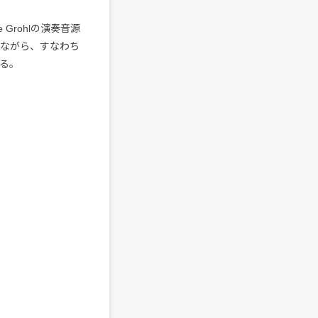
 Grohlの演奏音源
聴きながら、すなわち
きる。