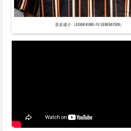
喜多建介（ASIAN KUNG-FU GENERATION）