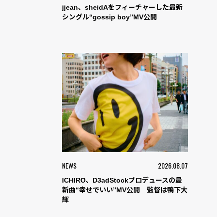
jjean、sheidAをフィーチャーした最新
シングル“gossip boy”MV公開
NEWS
2026.08.07
ICHIRO、D3adStockプロデュースの最
新曲“幸せでいい”MV公開 監督は鴨下大
輝