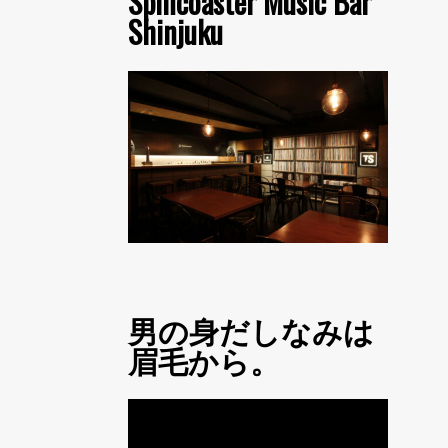
Spincoaster Music Bar
Shinjuku
男の身だしなみは
眉毛から。