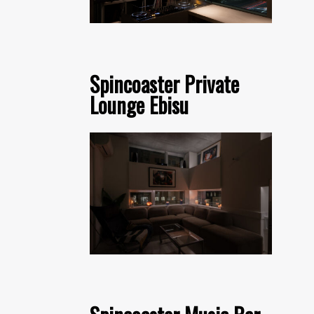
Spincoaster Private
Lounge Ebisu