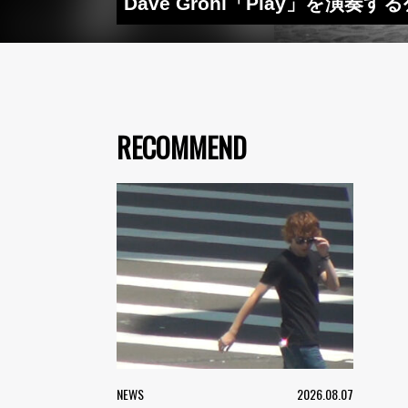
Dave Grohl「Play」
RECOMMEND
NEWS
2026.08.07