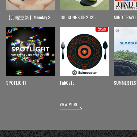
【月曜更新】Monday Spin
100 SONGS OF 2025
MIND TRAVEL
SPOTLIGHT
FabCafe
SUMMER FES
VIEW MORE