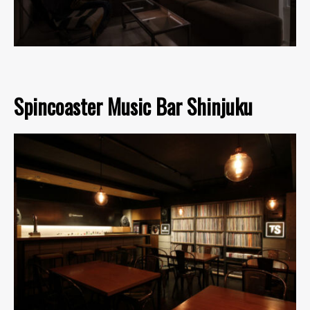
Spincoaster Music Bar Shinjuku