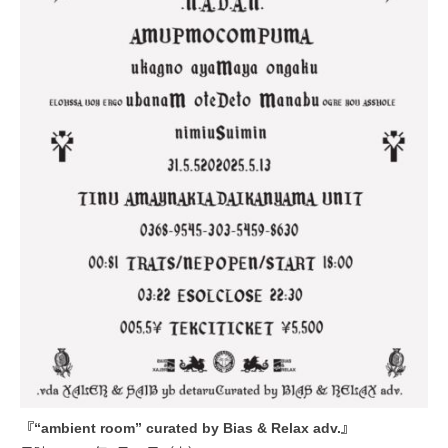
『“ambient room” curated by Bias & Relax adv.』