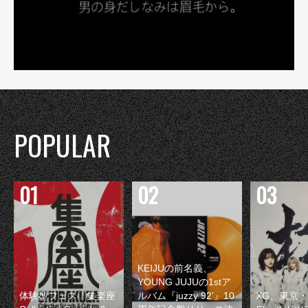
POPULAR
KEIJUの前名義、
YOUNG JUJUの1stア
体験型フェス『集楽座
ルバム『juzzy 92’』10
XG、東京