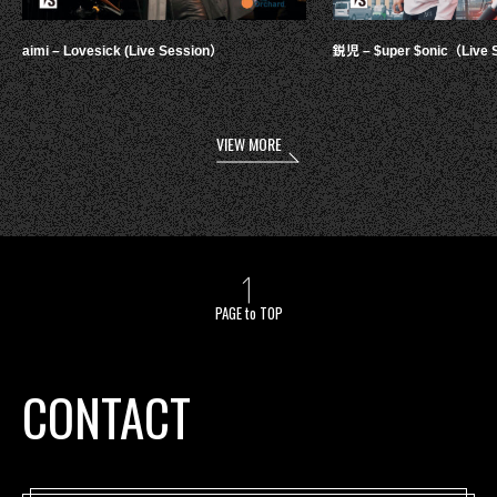
aimi – Lovesick (Live Session）
鋭児 – $uper $onic（Live 
VIEW MORE
PAGE to TOP
CONTACT