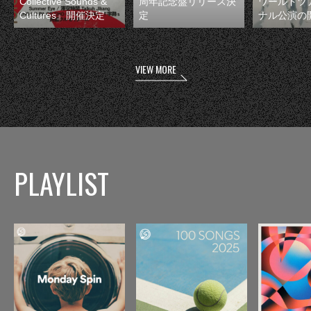
Collective Sounds &
周年記念盤リリース決
ワールドツ
Cultures』開催決定
定
ナル公演の
VIEW MORE
PLAYLIST