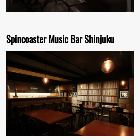
Spincoaster Music Bar Shinjuku