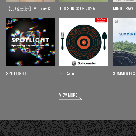
【月曜更新】Monday Spin
100 SONGS OF 2025
MIND TRAVEL
SPOTLIGHT
FabCafe
SUMMER FES
VIEW MORE