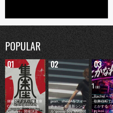
POPULAR
Rachel 
体験型フェス『集楽座
jjean、sheidAをフィー
歌舞伎町で
Collective Sounds &
チャーした最新シング
とかする『
Cultures』開催決定
ル“gossip boy”MV公開
れーーッ』