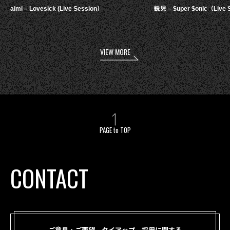
aimi – Lovesick (Live Session）
鋭児 – $uper $onic（Live 
VIEW MORE
PAGE to TOP
CONTACT