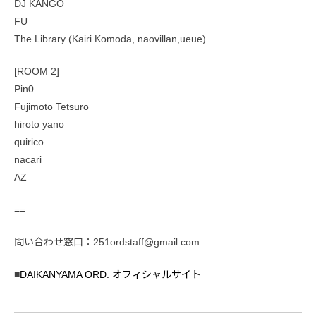
DJ KANGO
FU
The Library (Kairi Komoda, naovillan,ueue)
[ROOM 2]
Pin0
Fujimoto Tetsuro
hiroto yano
quirico
nacari
AZ
==
問い合わせ窓口：251ordstaff@gmail.com
■
DAIKANYAMA ORD. オフィシャルサイト