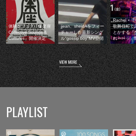
Rachel 
体験型フェス『集楽座
jjean、sheidAをフィー
歌舞伎町で
Collective Sounds &
チャーした最新シング
とかする『
Cultures』開催決定
ル“gossip boy”MV公開
れーーッ』
VIEW MORE
PLAYLIST