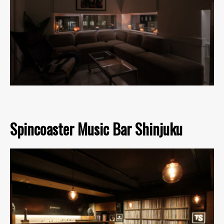
Spincoaster Music Bar Shinjuku