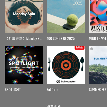
【月曜更新】Monday Spin
100 SONGS OF 2025
MIND TRAVEL
SPOTLIGHT
FabCafe
SUMMER FES
VIEW MORE