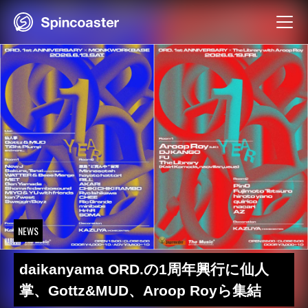
Skip
to
content
NEWS
daikanyama ORD.の1周年興行に仙人
掌、Gottz&MUD、Aroop Royら集結