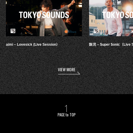
aimi – Lovesick (Live Session）
鋭児 – $uper $onic（Live 
VIEW MORE
PAGE to TOP