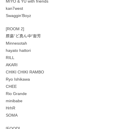
MIYO & YU with friends
kan7west
Swaggin’Boyz
[ROOM 2]
原島”ど真ん中”宙芳
Minnesotah
hayato hattori
RILL
AKARI
CHIKI CHIKI RAMBO
Ryo Ishikawa
CHEE
Rio Grande
minibabe
HrhR
SOMA
[FOOD]