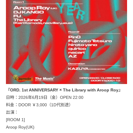
『ORD. 1st ANNIVERSARY × The Library with Aroop Roy』
日時：2026年6月19日（金）OPEN 22:00
料金：DOOR ￥3,000（1D代別途）
出演：
[ROOM 1]
Aroop Roy(UK)