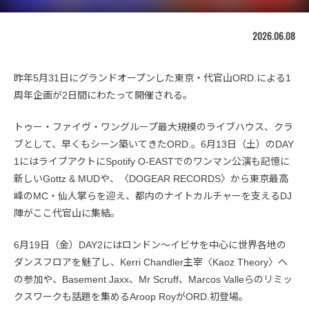
2026.06.08
昨年5月31日にグランドオープンした東京・代官山ORD.による1
周年企画が2日間にわたって開催される。
トゥー・ファイヴ・ワングループ最大規模のライブハウス、クラ
ブとして、早くもシーン築いてきたORD.。6月13日（土）のDAY
1にはライブアクトにSpotify O-EASTでのワンマン公演も記憶に
新しいGottz & MUDや、〈DOGEAR RECORDS〉から東京最高
峰のMC・仙人掌らを迎え、都内のナイトカルチャーを支えるDJ
陣がここ代官山に集結。
6月19日（金）DAY2にはロンドン〜イビサを中心に世界各地の
ダンスフロアを魅了し、Kerri Chandler主宰〈Kaoz Theory〉へ
の参加や、Basement Jaxx、Mr Scruff、Marcos Valleらのリミッ
クスワークも話題を集めるAroop RoyがORD.初登場。