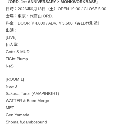
『ORD. 1st ANNIVERSARY × MONKWORKBASE』
日時：2026年6月13日（土）OPEN 19:00 / CLOSE 5:00
会場：東京・代官山 ORD.
料金：DOOR ￥4,000 / ADV. ￥3,500（各1D代別途）
出演：
[LIVE]
仙人掌
Gottz & MUD
TiGht Plump
NeS
[ROOM 1]
New J
Sakura, Tanzi (AMAPINIGHT)
WATTER & Beee Merge
MET
Gen Yamada
Shoma fr,dambosound