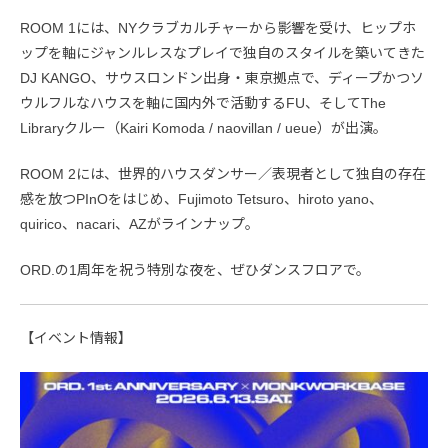
ROOM 1には、NYクラブカルチャーから影響を受け、ヒップホ
ップを軸にジャンルレスなプレイで独自のスタイルを築いてきた
DJ KANGO、サウスロンドン出身・東京拠点で、ディープかつソ
ウルフルなハウスを軸に国内外で活動するFU、そしてThe
Libraryクルー（Kairi Komoda / naovillan / ueue）が出演。
ROOM 2には、世界的ハウスダンサー／表現者として独自の存在
感を放つPInOをはじめ、Fujimoto Tetsuro、hiroto yano、
quirico、nacari、AZがラインナップ。
ORD.の1周年を祝う特別な夜を、ぜひダンスフロアで。
【イベント情報】