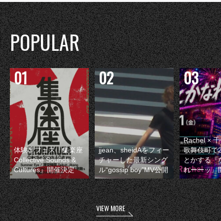
POPULAR
Rachel 
体験型フェス『集楽座
jjean、sheidAをフィー
歌舞伎町で
Collective Sounds &
チャーした最新シング
とかする『
Cultures』開催決定
ル“gossip boy”MV公開
れーーッ』
VIEW MORE