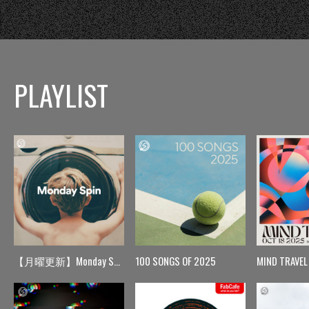
PLAYLIST
【月曜更新】Monday Spin
100 SONGS OF 2025
MIND TRAVEL