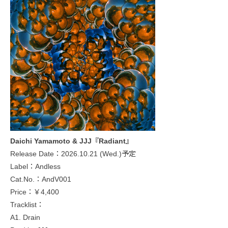
Daichi Yamamoto & JJJ『Radiant』
Release Date：2026.10.21 (Wed.)予定
Label：Andless
Cat.No.：AndV001
Price：￥4,400
Tracklist：
A1. Drain