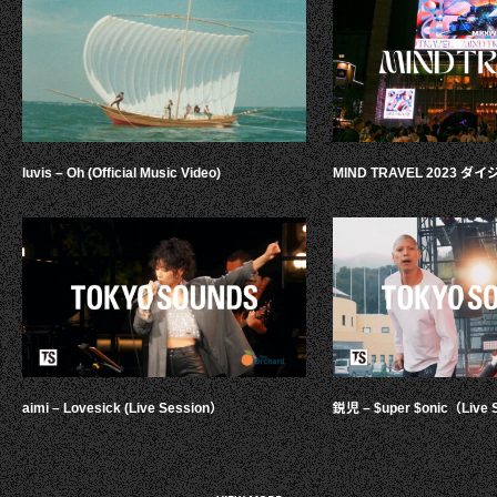
luvis – Oh (Official Music Video)
MIND TRAVEL 2023 
aimi – Lovesick (Live Session）
鋭児 – $uper $onic（Live 