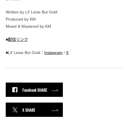
Written by Lil’ Leise But Gold
Produced by KM
Mixed & Mastered by KM
■
配信リンク
■Lil’ Leise But Gold：
Instagram
/
X
Facebook SHARE
X SHARE