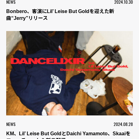
NEWS
2024.10.30
Bonbero、客演にLil’ Leise But Goldを迎えた新
曲“Jerry”リリース
NEWS
2024.08.28
KM、Lil’ Leise But GoldとDaichi Yamamoto、Skaaiを