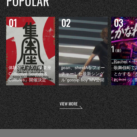
POPULAR
Rachel 
体験型フェス『集楽座
jjean、sheidAをフィー
歌舞伎町で
Collective Sounds &
チャーした最新シング
とかする『
Cultures』開催決定
ル“gossip boy”MV公開
れーーッ』
VIEW MORE