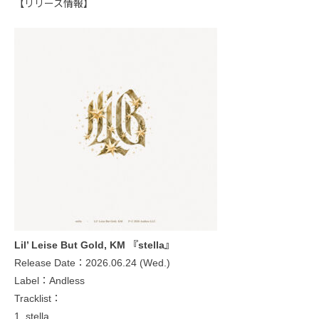
【リリース情報】
Lil’ Leise But Gold, KM 『stella』
Release Date：2026.06.24 (Wed.)
Label：Andless
Tracklist：
1. stella