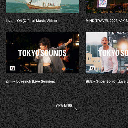
luvis – Oh (Official Music Video)
MIND TRAVEL 2023 
aimi – Lovesick (Live Session）
鋭児 – $uper $onic（Live 
VIEW MORE