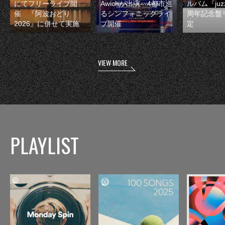
にてフリーライブ開
Awichが出演 4都市巡
ルバム『juzz
催 『阿波おどり
るシンフォニックライ
周年記念盤
2026』に併せて実施
ブ開催
定
VIEW MORE
PLAYLIST