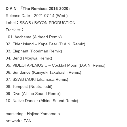
D.A.N. 『The Remixes 2016-2020』
Release Date：2021.07.14 (Wed.)
Label：SSWB / BAYON PRODUCTION
Tracklist：
01. Aechema (Airhead Remix)
02. Elder Island – Kape Fear (D.A.N. Remix)
03. Elephant (Foodman Remix)
04. Bend (Mogwai Remix)
05. VIDEOTAPEMUSIC – Cocktail Moon (D.A.N. Remix)
06. Sundance (Kuniyuki Takahashi Remix)
07. SSWB (AOKI takamasa Remix)
08. Tempest (Neutral edit)
09. Dive (Albino Sound Remix)
10. Native Dancer (Albino Sound Remix)
mastering : Hajime Yamamoto
art work : ZAN