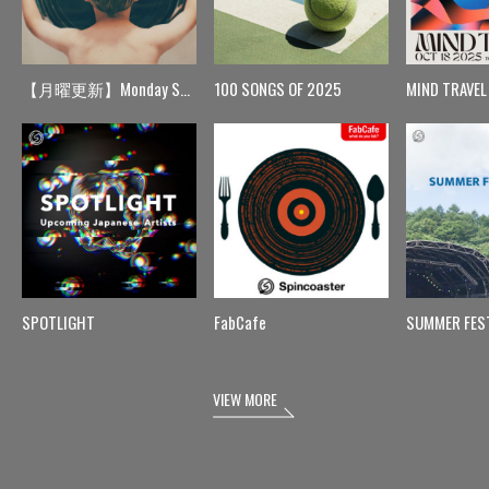
【月曜更新】Monday Spin
100 SONGS OF 2025
MIND TRAVEL
SPOTLIGHT
FabCafe
SUMMER FES
VIEW MORE