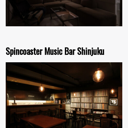
Spincoaster Music Bar Shinjuku