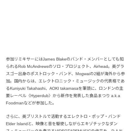
参加リミキサーにはJames Blakeのバンド・メンバーとしても知
られるRob McAndrewsのソロ・プロジェクト、Airhead。英グラ
スゴー出身のポストロック・バンド、Mogwaiの2組が海外から参
加。国内からは、エレクトロニック・ミュージックの代表格であ
るKuniyuki Takahashi、AOKI takamasaを筆頭に、ロンドンの主
要レーベル〈Hyperdub〉から新作を発表した食品まつり a.k.a
Foodmanなどが参加した。
さらに、英ブリストルで活動するエレクトロ・ポップ・バンド
Elder Islandと、映像と音を駆使しながらエキゾチックなダン
ス・ミュージックを奏でるVIDEOTAPEMUSICの作品を、D.A.N.