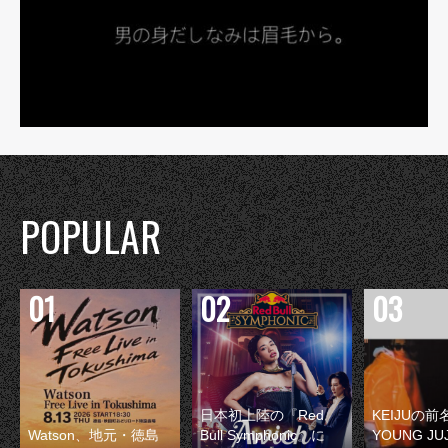
POPULAR
日本初上陸の『Red
KEIJUの
Watson、地元・徳島
Bull Symphonic』に
YOUNG JU