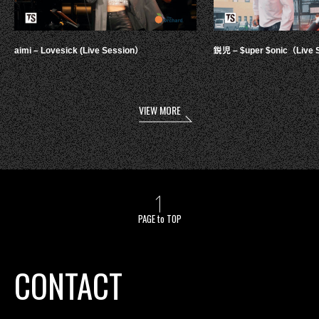
aimi – Lovesick (Live Session）
鋭児 – $uper $onic（Live 
VIEW MORE
PAGE to TOP
CONTACT