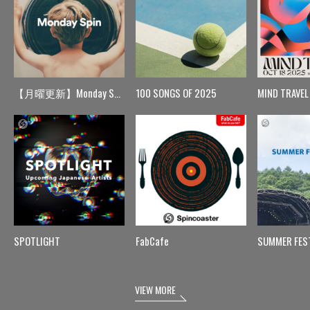
【月曜更新】Monday Spin
100 SONGS OF 2025
MIND TRAVEL
SPOTLIGHT
FabCafe
SUMMER FES
VIEW MORE