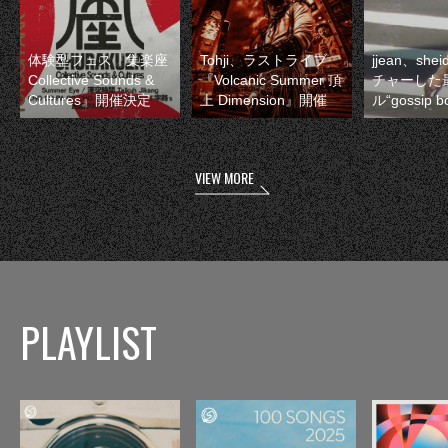
体験型フェス『集楽座
Tohji、ラストライブ
jjean、sh
Collective Sounds &
『Volcanic Summer 頂
チャーした
Cultures』開催決定
上 Dimension』開催
ル“gossip 
VIEW MORE
PLAYLIST