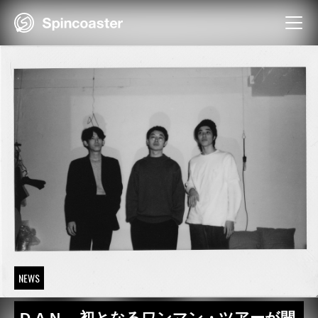
Skip
to
content
NEWS
D.A.N.、初となるワンマン・ツアーが開