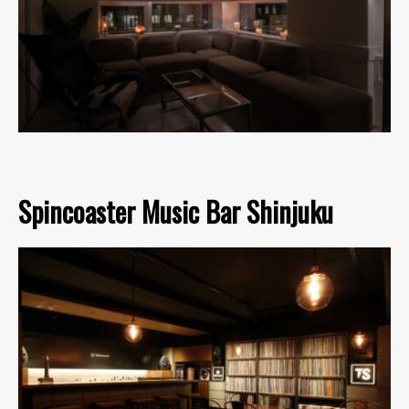
Spincoaster Music Bar Shinjuku