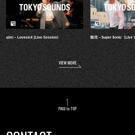
aimi – Lovesick (Live Session）
鋭児 – $uper $onic（Live 
VIEW MORE
PAGE to TOP