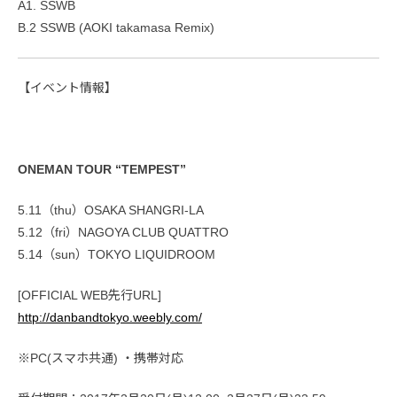
A1. SSWB
B.2 SSWB (AOKI takamasa Remix)
【イベント情報】
ONEMAN TOUR “TEMPEST”
5.11（thu）OSAKA SHANGRI-LA
5.12（fri）NAGOYA CLUB QUATTRO
5.14（sun）TOKYO LIQUIDROOM
[OFFICIAL WEB先行URL]
http://danbandtokyo.weebly.com/
※PC(スマホ共通) ・携帯対応