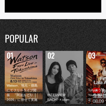
POPULAR
Watson、地元・徳島
にてフリーライブ開
Tohjiのラ
催 『阿波おどり
INTERVIEW ｜
YouTube
2026』に併せて実施
RACH? × idom
定