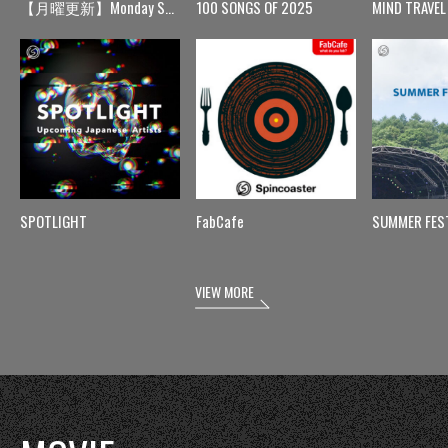
【月曜更新】Monday Spin
100 SONGS OF 2025
MIND TRAVEL
SPOTLIGHT
FabCafe
SUMMER FES
VIEW MORE