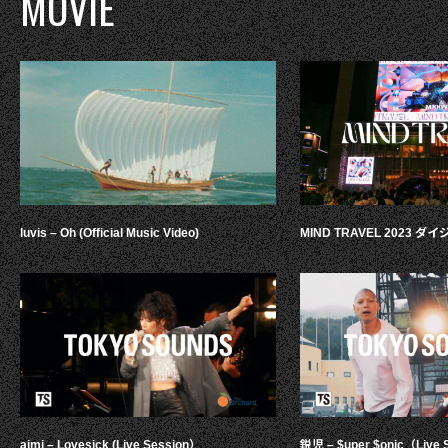
MOVIE
luvis – Oh (Official Music Video)
MIND TRAVEL 2023 
aimi – Lovesick (Live Session）
鋭児 – $uper $onic（Live 