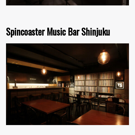
Spincoaster Music Bar Shinjuku