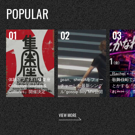
POPULAR
Rachel 
体験型フェス『集楽座
jjean、sheidAをフィー
歌舞伎町で
Collective Sounds &
チャーした最新シング
とかする『
Cultures』開催決定
ル“gossip boy”MV公開
れーーッ』
VIEW MORE