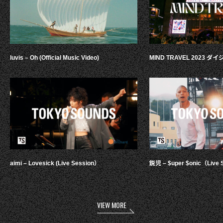
luvis – Oh (Official Music Video)
MIND TRAVEL 2023 
aimi – Lovesick (Live Session）
鋭児 – $uper $onic（Live 
VIEW MORE