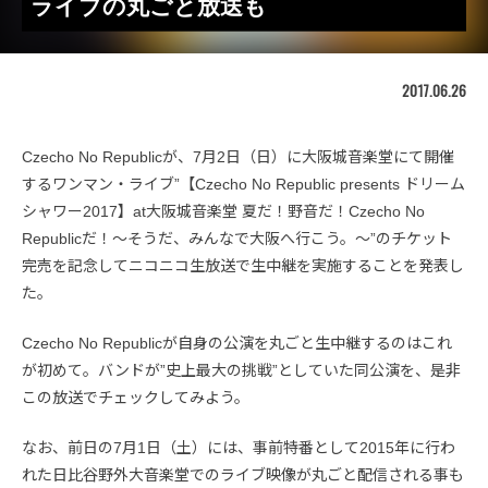
ライブの丸ごと放送も
2017.06.26
Czecho No Republicが、7月2日（日）に大阪城音楽堂にて開催
するワンマン・ライブ”【Czecho No Republic presents ドリーム
シャワー2017】at大阪城音楽堂 夏だ！野音だ！Czecho No
Republicだ！～そうだ、みんなで大阪へ行こう。～”の​​チケット
完売を​記念して​ニコニコ生放送で生中継を実施することを発表し
た。
Czecho No Republicが自身の公演を丸ごと生中継するのはこれ
が初めて。バンドが”史上最大の挑戦”としていた同公演を、是非
この放送でチェックしてみよう。
なお、前日の7月1日（土）には、事前特番として2015年に行わ
れた日比谷野外大音楽堂でのライブ映像が丸ごと配信される事も