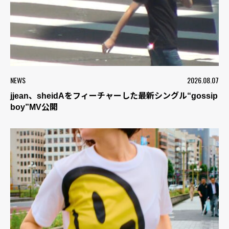
NEWS
2026.08.07
jjean、sheidAをフィーチャーした最新シングル“gossip
boy”MV公開