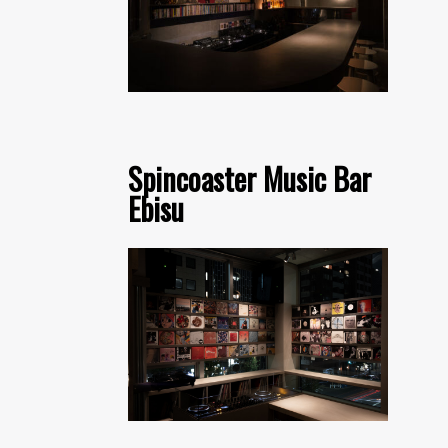
Spincoaster Music Bar
Ebisu