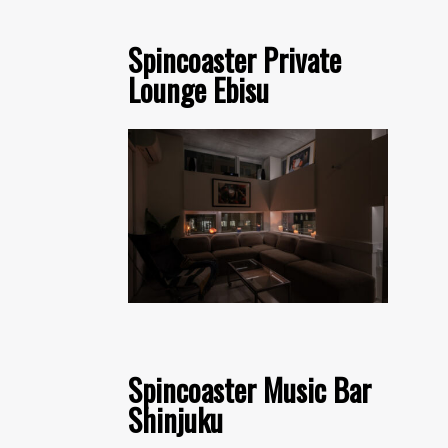
Spincoaster Private
Lounge Ebisu
Spincoaster Music Bar
Shinjuku