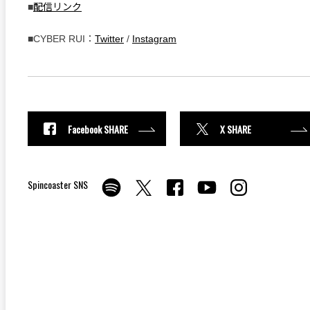
■
配信リンク
■CYBER RUI：
Twitter
/
Instagram
Facebook SHARE
X SHARE
Spincoaster SNS