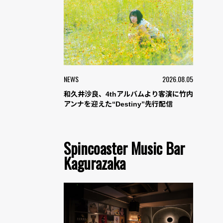
NEWS
2026.08.05
和久井沙良、4thアルバムより客演に竹内
アンナを迎えた“Destiny”先行配信
Spincoaster Music Bar
Kagurazaka