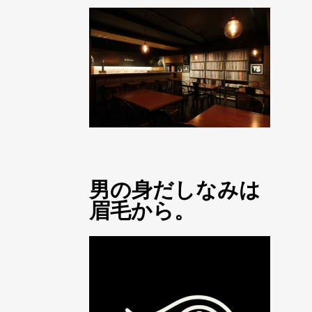
男の身だしなみは
眉毛から。