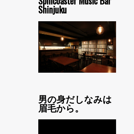
Spincoaster Music Bar
Shinjuku
男の身だしなみは
眉毛から。