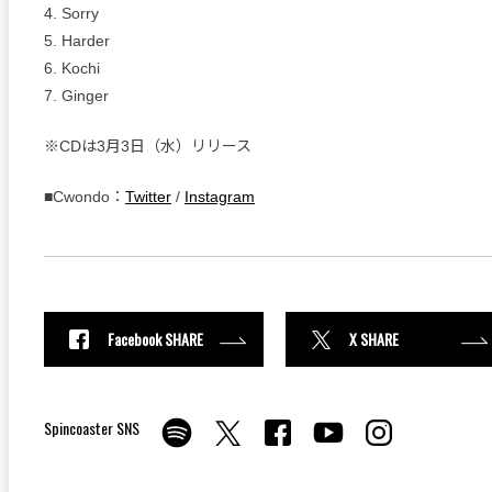
4. Sorry
5. Harder
6. Kochi
7. Ginger
※CDは3月3日（水）リリース
■Cwondo：
Twitter
/
Instagram
Facebook SHARE
X SHARE
Spincoaster SNS