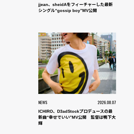
jjean、sheidAをフィーチャーした最新
シングル“gossip boy”MV公開
NEWS
2026.08.07
ICHIRO、D3adStockプロデュースの最
新曲“幸せでいい”MV公開 監督は鴨下大
輝