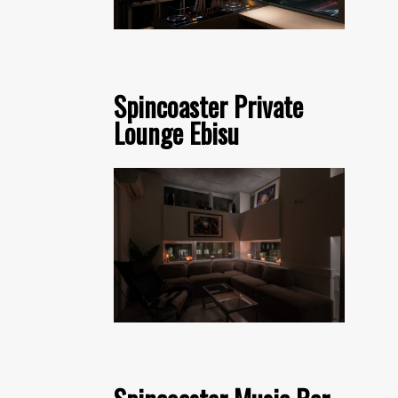
Spincoaster Private
Lounge Ebisu