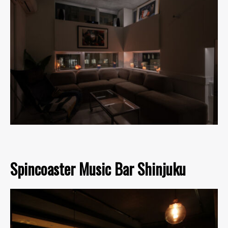
Spincoaster Music Bar Shinjuku