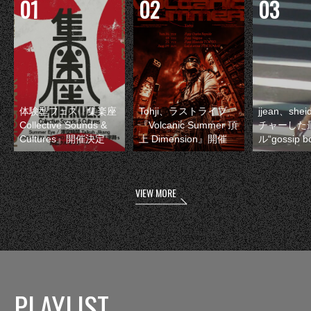
体験型フェス『集楽座
Tohji、ラストライブ
jjean、sh
Collective Sounds &
『Volcanic Summer 頂
チャーした
Cultures』開催決定
上 Dimension』開催
ル“gossip 
VIEW MORE
PLAYLIST