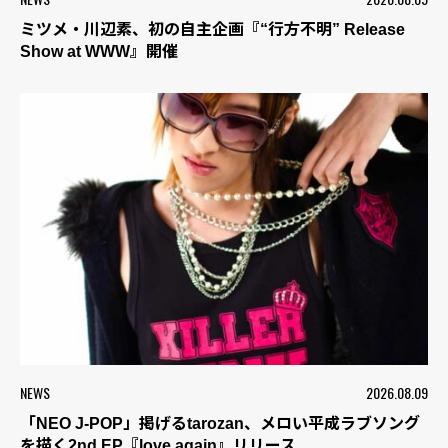
ミツメ・川辺素、初の自主企画『“行方不明” Release
Show at WWW』開催
NEWS
2026.08.09
「NEO J-POP」掲げるtarozan、メロい平成ラブソング
を描く2nd EP『love again』リリース