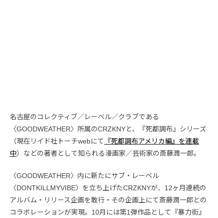
名古屋のコレクティブ／レーベル／クラブである
〈GOODWEATHER〉所属のCRZKNYと、『死都調布』シリーズ
（現在リイド社トーチwebにて
『死都調布アメリカ編』を連載
中
）などの著者として知られる漫画家／芸術家の斎藤潤一郎。
〈GOODWEATHER〉内に新たにサブ・レーベル
〈DONTKILLMYVIBE〉を立ち上げたCRZKNYが、12ヶ月連続の
アルバム・リリース企画を敢行・その企画上にて斎藤潤一郎との
コラボレーションが実現。10月には第1弾作品として『暴力街』