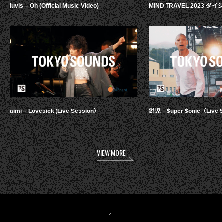
luvis – Oh (Official Music Video)
MIND TRAVEL 2023 
aimi – Lovesick (Live Session）
鋭児 – $uper $onic（Live 
VIEW MORE