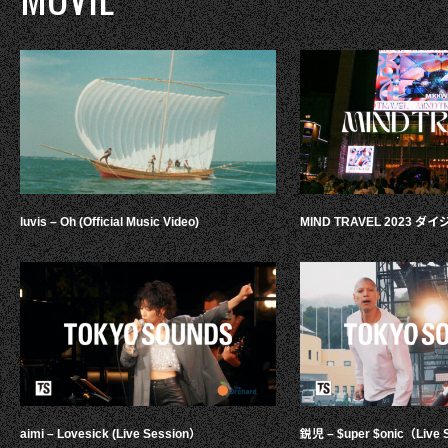
luvis – Oh (Official Music Video)
MIND TRAVEL 2023 
aimi – Lovesick (Live Session）
鋭児 – $uper $onic（Live 