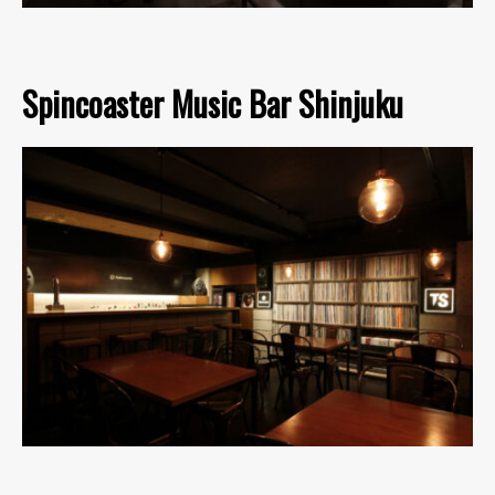
Spincoaster Music Bar Shinjuku