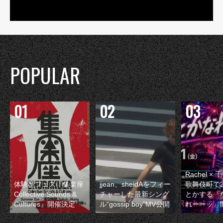
POPULAR
Rachel 
体験型フェス『集楽座
jjean、sheidAをフィー
歌舞伎町で
Collective Sounds &
チャーした最新シング
とかする『
Cultures』開催決定
ル“gossip boy”MV公開
れーーッ』