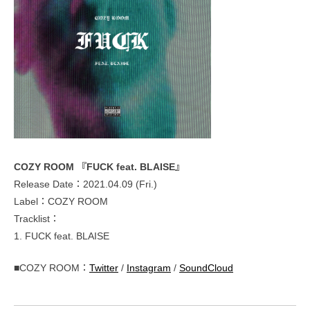
COZY ROOM 『FUCK feat. BLAISE』
Release Date：2021.04.09 (Fri.)
Label：COZY ROOM
Tracklist：
1. FUCK feat. BLAISE
■COZY ROOM：
Twitter
/
Instagram
/
SoundCloud