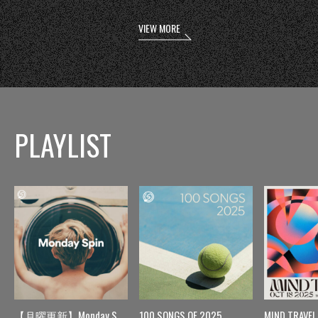
VIEW MORE
PLAYLIST
【月曜更新】Monday Spin
100 SONGS OF 2025
MIND TRAVEL