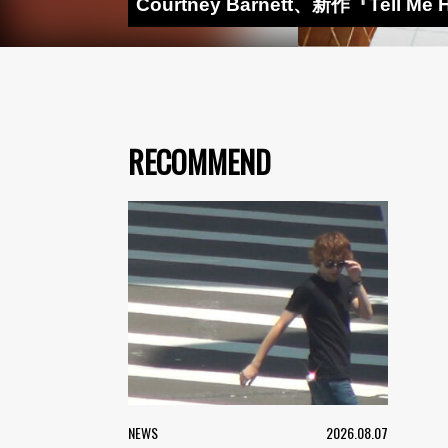
Courtney Barnett、新作『Tell 
RECOMMEND
NEWS
2026.08.07