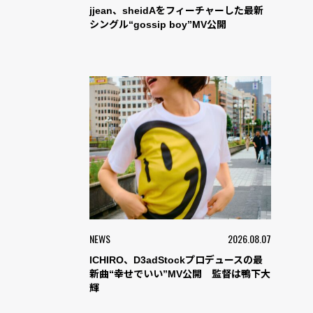
jjean、sheidAをフィーチャーした最新
シングル“gossip boy”MV公開
NEWS
2026.08.07
ICHIRO、D3adStockプロデュースの最
新曲“幸せでいい”MV公開 監督は鴨下大
輝