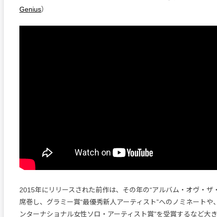
Genius
）
2015年にリリースされた前作は、その年の“アルバム・オヴ・ザ
席巻し、グラミー賞“最優秀新人アーティスト”へのノミネートや、BRIT
ンターナショナル女性ソロ・アーティスト賞”を受賞するなど大