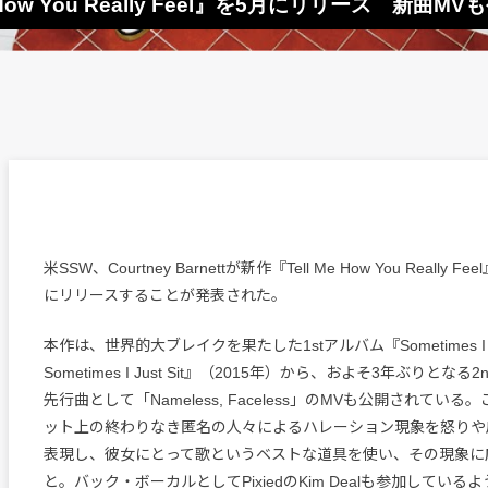
Me How You Really Feel』を5月にリリース 新曲MV
米SSW、Courtney Barnettが新作『Tell Me How You Really 
にリリースすることが発表された。
本作は、世界的大ブレイクを果たした1stアルバム『Sometimes I Sit a
Sometimes I Just Sit』（2015年）から、およそ3年ぶりとな
先行曲として「Nameless, Faceless」のMVも公開されてい
ット上の終わりなき匿名の人々によるハレーション現象を怒りや
表現し、彼女にとって歌というベストな道具を使い、その現象に
と。バック・ボーカルとしてPixiedのKim Dealも参加している