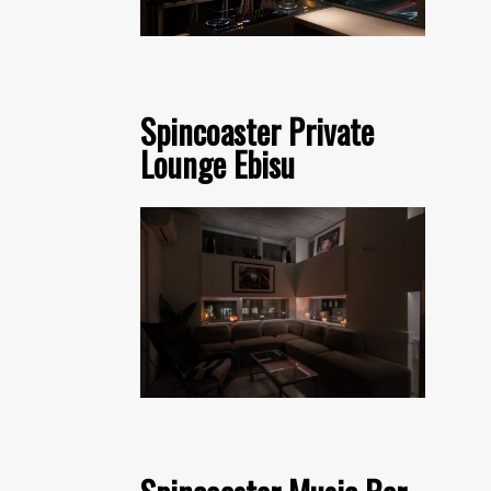
Spincoaster Private
Lounge Ebisu