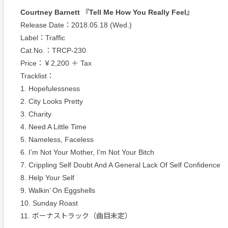
Courtney Barnett 『Tell Me How You Really Feel』
Release Date：2018.05.18 (Wed.)
Label：Traffic
Cat.No.：TRCP-230
Price：￥2,200 ＋ Tax
Tracklist：
1. Hopefulessness
2. City Looks Pretty
3. Charity
4. Need A Little Time
5. Nameless, Faceless
6. I’m Not Your Mother, I’m Not Your Bitch
7. Crippling Self Doubt And A General Lack Of Self Confidence
8. Help Your Self
9. Walkin’ On Eggshells
10. Sunday Roast
11. ボーナストラック（曲目未定）