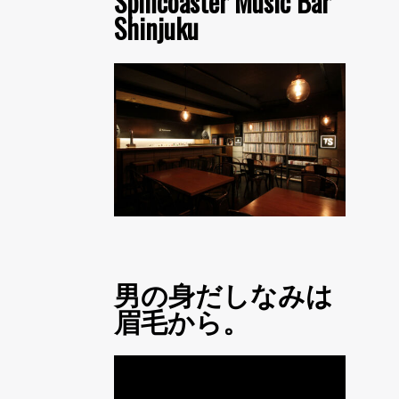
Spincoaster Music Bar
Shinjuku
男の身だしなみは
眉毛から。