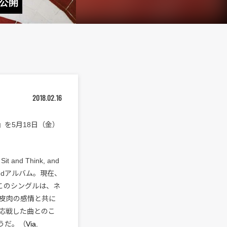
も公開
2018.02.16
Feel』を5月18日（金）
nd Think, and
る2ndアルバム。現在、
る。このシングルは、ネ
皮肉の感情と共に
応戦した曲とのこ
ようだ。（
Via.