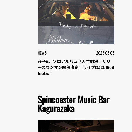
NEWS
2026.08.06
荘子it、ソロアルバム『人生劇場』リリ
ースワンマン開催決定 ライブDJはillicit
tsuboi
Spincoaster Music Bar
Kagurazaka