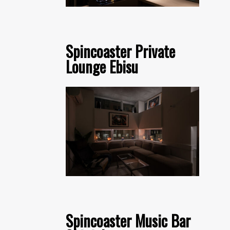
Spincoaster Private
Lounge Ebisu
Spincoaster Music Bar