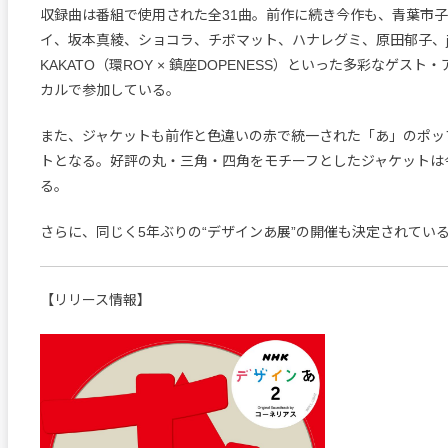
収録曲は番組で使用された全31曲。前作に続き今作も、青葉市
イ、坂本真綾、ショコラ、チボマット、ハナレグミ、原田郁子、jan a
KAKATO（環ROY × 鎮座DOPENESS）といった多彩なゲス
カルで参加している。
また、ジャケットも前作と色違いの赤で統一された「あ」のポッ
トとなる。好評の丸・三角・四角をモチーフとしたジャケットは
る。
さらに、同じく5年ぶりの“デザインあ展”の開催も決定されてい
【リリース情報】