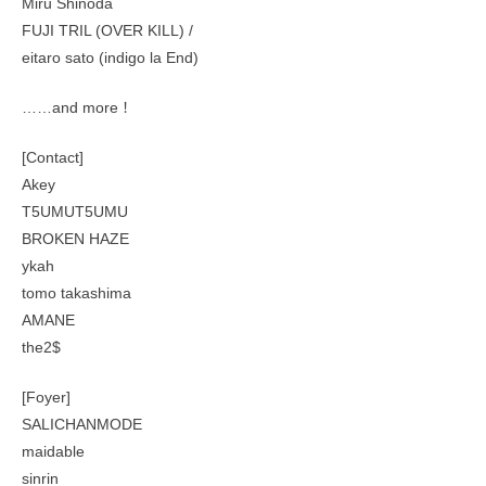
Miru Shinoda
FUJI TRIL (OVER KILL) /
eitaro sato (indigo la End)
……and more！
[Contact]
Akey
T5UMUT5UMU
BROKEN HAZE
ykah
tomo takashima
AMANE
the2$
[Foyer]
SALICHANMODE
maidable
sinrin