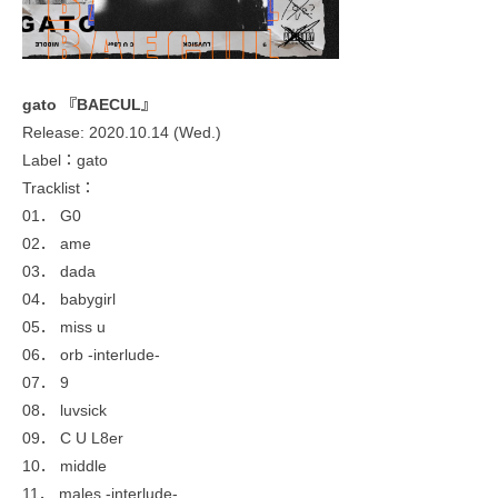
gato 『BAECUL』
Release: 2020.10.14 (Wed.)
Label：gato
Tracklist：
01． G0
02． ame
03． dada
04． babygirl
05． miss u
06． orb -interlude-
07． 9
08． luvsick
09． C U L8er
10． middle
11． males -interlude-