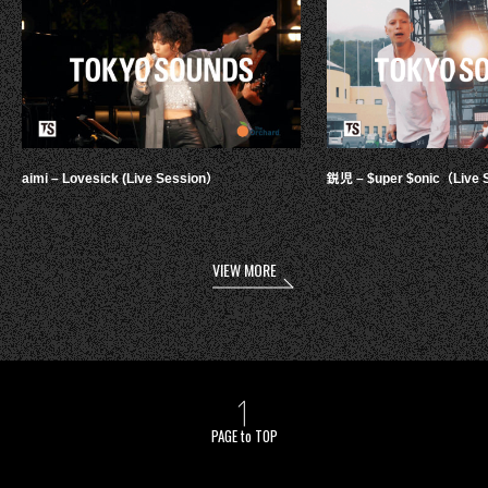
aimi – Lovesick (Live Session）
鋭児 – $uper $onic（Live 
VIEW MORE
PAGE to TOP