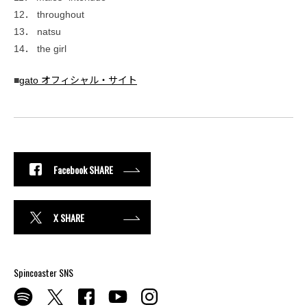
12． throughout
13． natsu
14． the girl
■
gato オフィシャル・サイト
Facebook SHARE
X SHARE
Spincoaster SNS