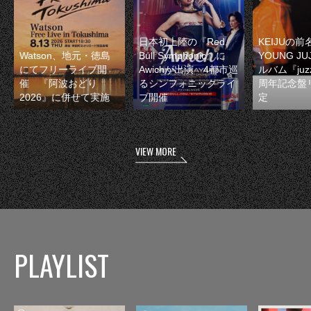
日本初上陸の『Red
KEIJUの
Watson、地元・徳島
Bull Symphonic』に
YOUNG JU
にてフリーライブ開
Awichが出演 4都市巡
ルバム『juzz
催 『阿波おどり
るシンフォニックライ
周年記念盤
2026』に併せて実施
ブ開催
定
VIEW MORE
PLAYLIST