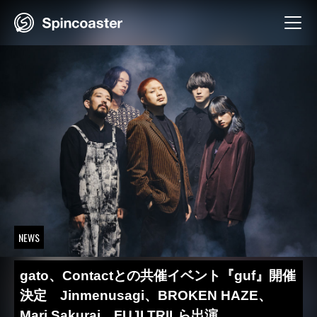
Skip
to
content
NEWS
gato、Contactとの共催イベント『guf』開催
決定 Jinmenusagi、BROKEN HAZE、
Mari Sakurai、FUJI TRILら出演