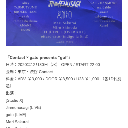
『Contact × gato presents “guf”』
日時：2020年12月30日（水） OPEN / START 22:00
会場：東京・渋谷 Contact
料金：ADV. ￥3,000 / DOOR ￥3,500 / U23 ￥1,000 （各1D代別
途）
出演：
[Studio X]
Jinmenusagi (LIVE)
gato (LIVE)
Mari Sakurai