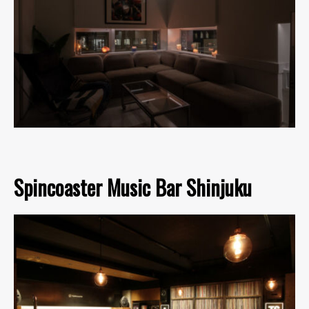
Spincoaster Music Bar Shinjuku