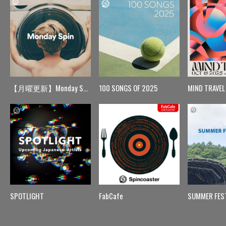
【月曜更新】Monday Spin
100 SONGS OF 2025
MIND TRAVEL
SPOTLIGHT
FabCafe
SUMMER FES