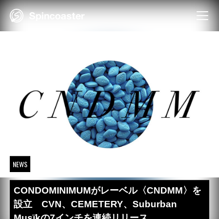
Skip
to
content
NEWS
CONDOMINIMUMがレーベル〈CNDMM〉を
設立 CVN、CEMETERY、Suburban
Musïkの7インチを連続リリース