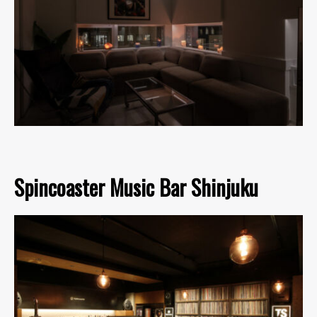
Spincoaster Music Bar Shinjuku