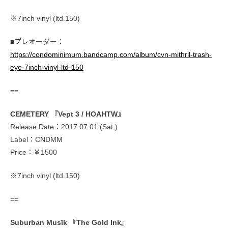
※7inch vinyl (ltd.150)
■プレオーダー：
https://condominimum.bandcamp.com/album/cvn-mithril-trash-
eye-7inch-vinyl-ltd-150
==
CEMETERY 『Vept 3 / HOAHTW』
Release Date：2017.07.01 (Sat.)
Label：CNDMM
Price：￥1500
※7inch vinyl (ltd.150)
==
Suburban Musïk 『The Gold Ink』