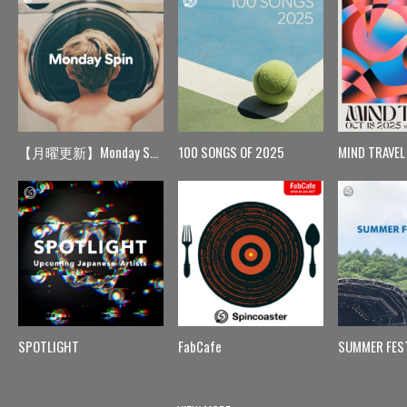
【月曜更新】Monday Spin
100 SONGS OF 2025
MIND TRAVEL
SPOTLIGHT
FabCafe
SUMMER FES