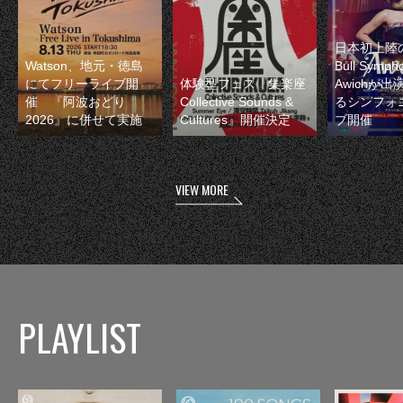
日本初上陸の
Watson、地元・徳島
Bull Symp
にてフリーライブ開
体験型フェス『集楽座
Awichが
催 『阿波おどり
Collective Sounds &
るシンフォ
2026』に併せて実施
Cultures』開催決定
ブ開催
VIEW MORE
PLAYLIST