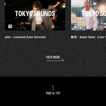
aimi – Lovesick (Live Session）
鋭児 – $uper $onic（Live 
VIEW MORE
PAGE to TOP