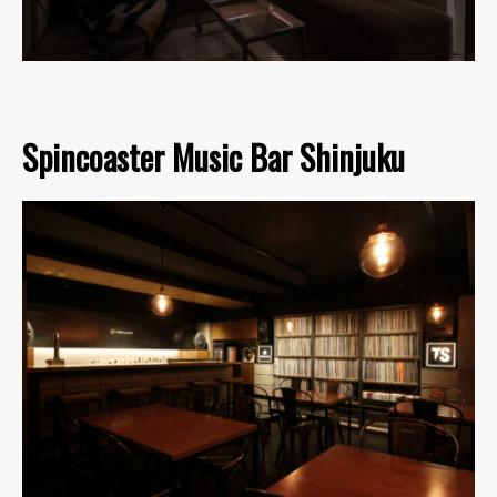
Spincoaster Music Bar Shinjuku