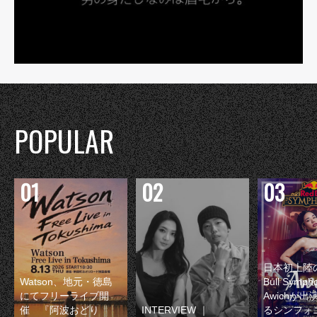
POPULAR
日本初上陸の
Watson、地元・徳島
Bull Symp
にてフリーライブ開
Awichが
催 『阿波おどり
INTERVIEW ｜
るシンフォ