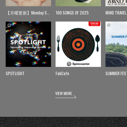
【月曜更新】Monday Spin
100 SONGS OF 2025
MIND TRAVEL
SPOTLIGHT
FabCafe
SUMMER FES
VIEW MORE