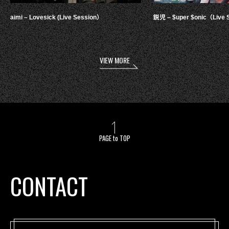
aimi – Lovesick (Live Session）
鋭児 – $uper $onic（Live 
VIEW MORE
PAGE to TOP
CONTACT