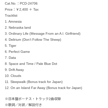
Cat.No.：PCD-24706
Price：￥2,400 ＋ Tax
Tracklist
1. Amnesia
2. Nebraska land
3. Ordinary Life (Message From an A.I. Girlfriend)
4. Delirium (Don’t Follow The Sheep)
5. Tiger
6. Perfect Game
7. Data
8. Space and Time / Pale Blue Dot
9. Drift Away
10. Clouds
11. Sleepwalk (Bonus track for Japan)
12. On an Island Far Away (Bonus track for Japan)
※日本盤ボーナス・トラック2曲収録
※歌詞／対訳／解説付き