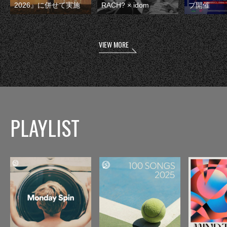
2026』に併せて実施
RACH? × idom
ブ開催
VIEW MORE
PLAYLIST