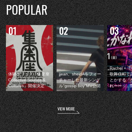
POPULAR
Rachel 
体験型フェス『集楽座
jjean、sheidAをフィー
歌舞伎町で
Collective Sounds &
チャーした最新シング
とかする『
Cultures』開催決定
ル“gossip boy”MV公開
れーーッ』
VIEW MORE