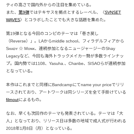
ティの高さで国内外からの注目を集めている。
また、
第9弾
ではテキサスを拠点とするレーベル、〈
SVNSET
WAVES
〉とコラボしたことでも大きな話題を集めた。
第19弾となる今回のコンピのテーマは「巻き戻し
（Reverse）」。LAからmiddle school、フィラデルフィアから
Sʜᴀᴅʏ ☆ Mᴏɴᴋ、連続参加となるニュージャージーのShay
Legacyなど、今回も海外トラックメイカー勢が多数ラインナッ
プ。国内勢では1108、Yasuha.、Chanbe、SISAOらが連続参加
となっている。
本作はこれまでと同様にBandcampにてname your priceでリリ
ースされており、アートワークは同シリーズを全て手掛けている
filmout
によるもの。
なお、早くも次回作のテーマも発表されている。テーマは「大
人」となっており、リリース日は多数の地域で成人式が行われる
2018年1月8日（月）となっている。