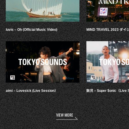
luvis – Oh (Official Music Video)
MIND TRAVEL 2023 
aimi – Lovesick (Live Session）
鋭児 – $uper $onic（Live 
VIEW MORE