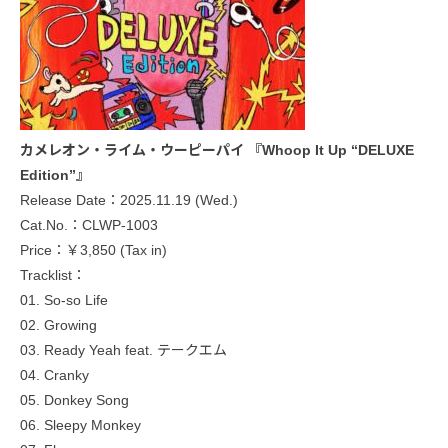
カメレオン・ライム・ウーピーパイ 『Whoop It Up “DELUXE
Edition”』
Release Date：2025.11.19 (Wed.)
Cat.No.：CLWP-1003
Price：￥3,850 (Tax in)
Tracklist：
01. So-so Life
02. Growing
03. Ready Yeah feat. テークエム
04. Cranky
05. Donkey Song
06. Sleepy Monkey