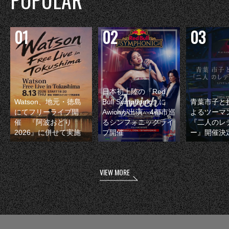
POPULAR
日本初上陸の『Red
Watson、地元・徳島
Bull Symphonic』に
青葉市子と
にてフリーライブ開
Awichが出演 4都市巡
よるツーマ
催 『阿波おどり
るシンフォニックライ
『二人のレ
2026』に併せて実施
ブ開催
ー』開催決
VIEW MORE