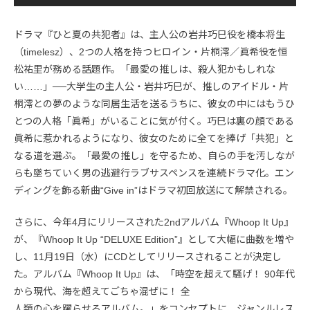
ドラマ『ひと夏の共犯者』は、主人公の岩井巧巳役を橋本将生
（timelesz）、2つの人格を持つヒロイン・片桐澪／眞希役を恒
松祐里が務める話題作。「最愛の推しは、殺人犯かもしれな
い……」──大学生の主人公・岩井巧巳が、推しのアイドル・片
桐澪との夢のような同居生活を送るうちに、彼女の中にはもうひ
とつの人格「眞希」がいることに気が付く。巧巳は裏の顔である
眞希に惹かれるようになり、彼女のために全てを捧げ「共犯」と
なる道を選ぶ。「最愛の推し」を守るため、自らの手を汚しなが
らも墜ちていく男の逃避行ラブサスペンスを連続ドラマ化。エン
ディングを飾る新曲“Give in”はドラマ初回放送にて解禁される。
さらに、今年4月にリリースされた2ndアルバム『Whoop It Up』
が、『Whoop It Up “DELUXE Edition”』として大幅に曲数を増や
し、11月19日（水）にCDとしてリリースされることが決定し
た。アルバム『Whoop It Up』は、「時空を超えて騒げ！ 90年代
から現代、海を超えてごちゃ混ぜに！ 全
人類の心を躍らせるアルバム。」をコンセプトに、ジャンルレス