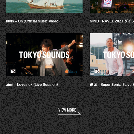
luvis – Oh (Official Music Video)
MIND TRAVEL 2023 
aimi – Lovesick (Live Session）
鋭児 – $uper $onic（Live 
VIEW MORE