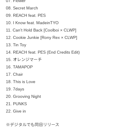
07. Flower
08. Secret March
09. REACH feat. PES
10. I Know feat. MadeinTYO
11. Can't Hold Back [Coolboi × CLWP]
12. Cookie Junkie [Rony Rex × CLWP]
13. Tin Toy
14. REACH feat. PES (End Credits Edit)
15. オレンジマーチ
16. TAMAPOP
17. Chair
18. This is Love
19. 7days
20. Grooving Night
21. PUNKS
22. Give in
※デジタルでも同日リリース