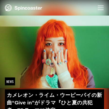
Skip
to
content
NEWS
カメレオン・ライム・ウーピーパイの新
曲“Give in”がドラマ『ひと夏の共犯