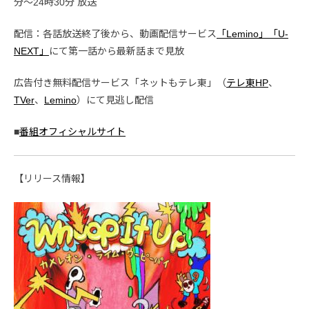
分〜24時30分 放送
配信：各話放送終了後から、動画配信サービス
「Lemino」
「U-
NEXT」
にて第一話から最新話まで見放
広告付き無料配信サービス「ネットもテレ東」（
テレ東HP
、
TVer
、
Lemino
）にて見逃し配信
■
番組オフィシャルサイト
【リリース情報】