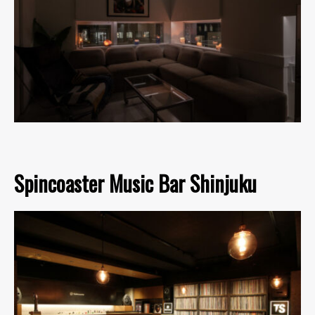
Spincoaster Music Bar Shinjuku