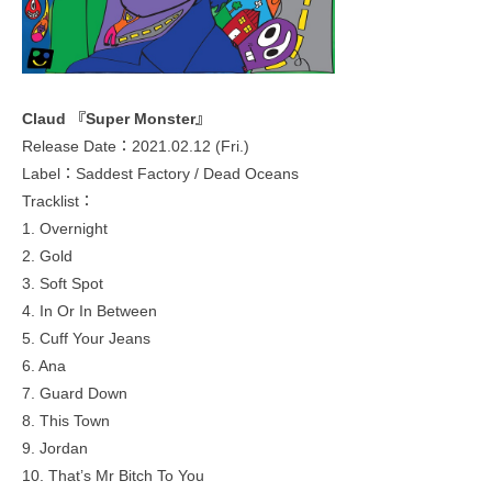
Claud 『Super Monster』
Release Date：2021.02.12 (Fri.)
Label：Saddest Factory / Dead Oceans
Tracklist：
1. Overnight
2. Gold
3. Soft Spot
4. In Or In Between
5. Cuff Your Jeans
6. Ana
7. Guard Down
8. This Town
9. Jordan
10. That’s Mr Bitch To You