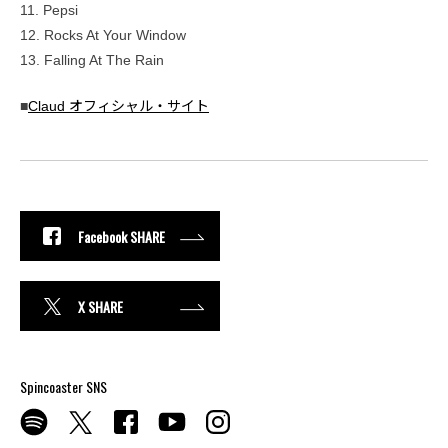
11. Pepsi
12. Rocks At Your Window
13. Falling At The Rain
■
Claud オフィシャル・サイト
Facebook SHARE
X SHARE
Spincoaster SNS