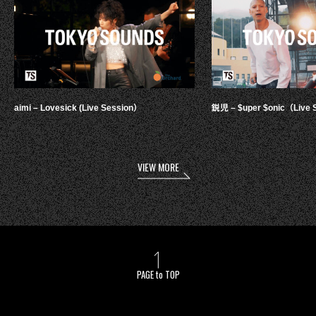
aimi – Lovesick (Live Session）
鋭児 – $uper $onic（Live 
VIEW MORE
PAGE to TOP