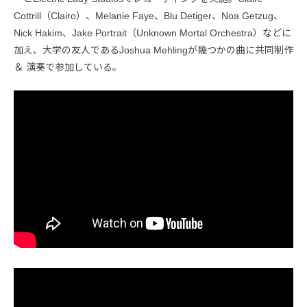
Cottrill（Clairo）、Melanie Faye、Blu Detiger、Noa Getzug、
Nick Hakim、Jake Portrait（Unknown Mortal Orchestra）などに
加え、大学の友人であるJoshua Mehlingが幾つかの曲に共同制作
＆ 演奏で参加している。