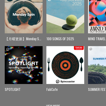
【月曜更新】Monday Spin
100 SONGS OF 2025
MIND TRAVEL
SPOTLIGHT
FabCafe
SUMMER FES
VIEW MORE