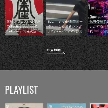
Rachel 
体験型フェス『集楽座
jjean、sheidAをフィー
歌舞伎町で
Collective Sounds &
チャーした最新シング
とかする『
Cultures』開催決定
ル“gossip boy”MV公開
れーーッ』
VIEW MORE
PLAYLIST