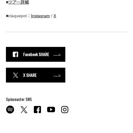
■
ツアー詳細
■claquepot：
Instagram
/
X
Facebook SHARE
X SHARE
Spincoaster SNS