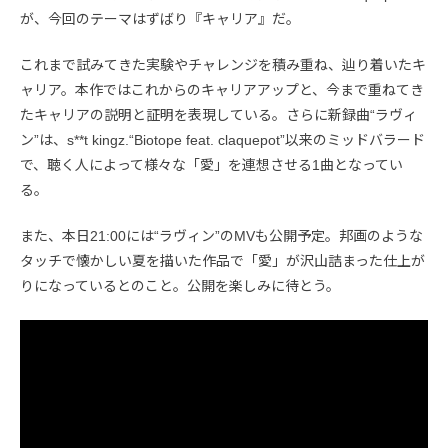
が、今回のテーマはずばり『キャリア』だ。
これまで試みてきた実験やチャレンジを積み重ね、辿り着いたキ
ャリア。本作ではこれからのキャリアアップと、今まで重ねてき
たキャリアの説明と証明を表現している。さらに新録曲“ラヴィ
ン”は、s**t kingz.“Biotope feat. claquepot”以来のミッドバラード
で、聴く人によって様々な「愛」を連想させる1曲となってい
る。
また、本日21:00には“ラヴィン”のMVも公開予定。邦画のような
タッチで懐かしい夏を描いた作品で「愛」が沢山詰まった仕上が
りになっているとのこと。公開を楽しみに待とう。