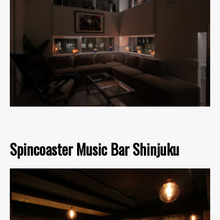
Spincoaster Music Bar Shinjuku