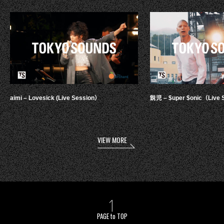
aimi – Lovesick (Live Session）
鋭児 – $uper $onic（Live 
VIEW MORE
PAGE to TOP