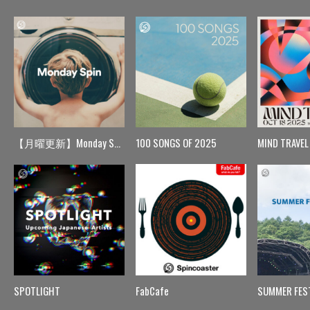
【月曜更新】Monday Spin
100 SONGS OF 2025
MIND TRAVEL
SPOTLIGHT
FabCafe
SUMMER FES