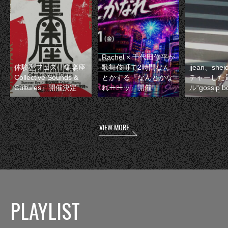
Rachel × 千代田修平が
体験型フェス『集楽座
歌舞伎町で2時間なん
jjean、sh
Collective Sounds &
とかする『なんとかな
チャーした
Cultures』開催決定
れーーッ』開催
ル“gossip 
VIEW MORE
PLAYLIST