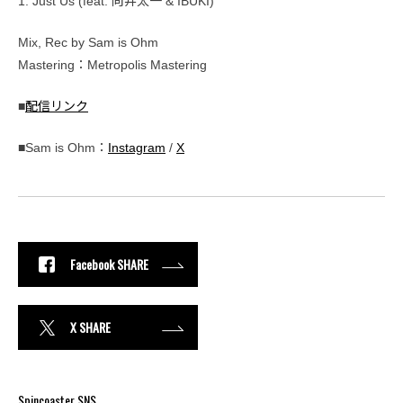
1. Just Us (feat. 向井太一 & IBUKI)
Mix, Rec by Sam is Ohm
Mastering：Metropolis Mastering
■
配信リンク
■Sam is Ohm：
Instagram
/
X
Facebook SHARE
X SHARE
Spincoaster SNS