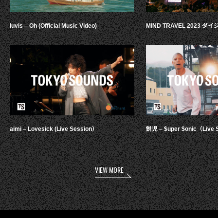
luvis – Oh (Official Music Video)
MIND TRAVEL 2023 
aimi – Lovesick (Live Session）
鋭児 – $uper $onic（Live 
VIEW MORE