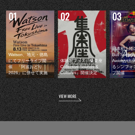
日本初上陸の
Watson、地元・徳島
Bull Symp
にてフリーライブ開
体験型フェス『集楽座
Awichが
催 『阿波おどり
Collective Sounds &
るシンフォ
2026』に併せて実施
Cultures』開催決定
ブ開催
VIEW MORE