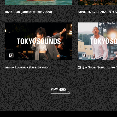
luvis – Oh (Official Music Video)
MIND TRAVEL 2023 
aimi – Lovesick (Live Session）
鋭児 – $uper $onic（Live 
VIEW MORE