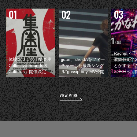
Rachel 
体験型フェス『集楽座
jjean、sheidAをフィー
歌舞伎町で
Collective Sounds &
チャーした最新シング
とかする『
Cultures』開催決定
ル“gossip boy”MV公開
れーーッ』
VIEW MORE