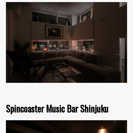
Spincoaster Music Bar Shinjuku