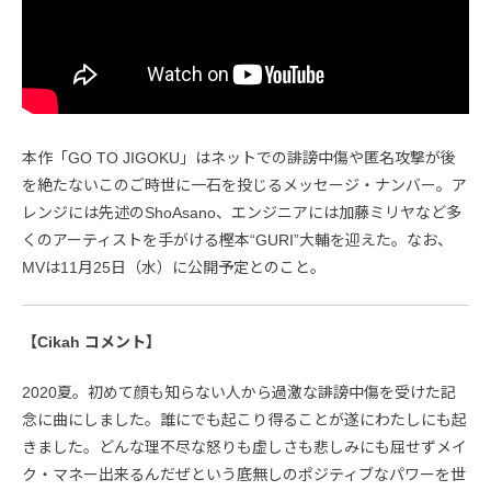
本作「GO TO JIGOKU」はネットでの誹謗中傷や匿名攻撃が後
を絶たないこのご時世に一石を投じるメッセージ・ナンバー。ア
レンジには先述のShoAsano、エンジニアには加藤ミリヤなど多
くのアーティストを手がける樫本“GURI”大輔を迎えた。なお、
MVは11月25日（水）に公開予定とのこと。
【Cikah コメント】
2020夏。初めて顔も知らない人から過激な誹謗中傷を受けた記
念に曲にしました。誰にでも起こり得ることが遂にわたしにも起
きました。どんな理不尽な怒りも虚しさも悲しみにも屈せずメイ
ク・マネー出来るんだぜという底無しのポジティブなパワーを世