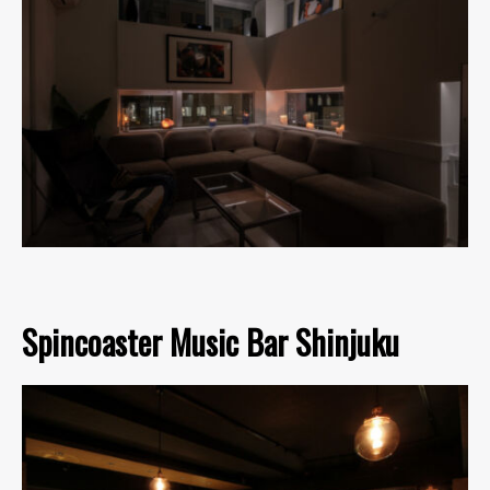
Spincoaster Music Bar Shinjuku