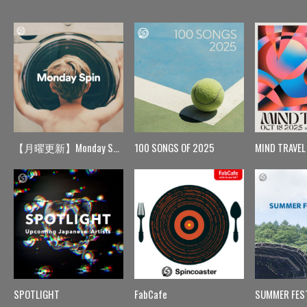
【月曜更新】Monday Spin
100 SONGS OF 2025
MIND TRAVEL
SPOTLIGHT
FabCafe
SUMMER FES