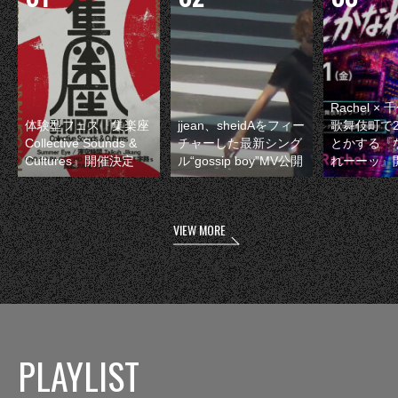
Rachel 
体験型フェス『集楽座
jjean、sheidAをフィー
歌舞伎町で
Collective Sounds &
チャーした最新シング
とかする『
Cultures』開催決定
ル“gossip boy”MV公開
れーーッ』
VIEW MORE
PLAYLIST