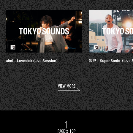
aimi – Lovesick (Live Session）
鋭児 – $uper $onic（Live 
VIEW MORE
PAGE to TOP