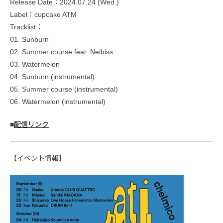
Release Date：2024.07.24 (Wed.)
Label：cupcake ATM
Tracklist：
01. Sunburn
02. Summer course feat. Neibiss
03. Watermelon
04. Sunburn (instrumental)
05. Summer course (instrumental)
06. Watermelon (instrumental)
■
配信リンク
【イベント情報】