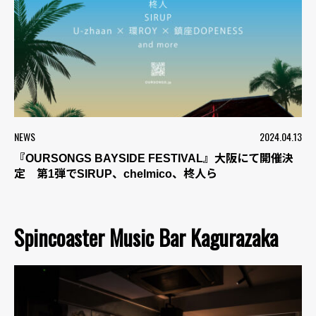
NEWS
2024.04.13
『OURSONGS BAYSIDE FESTIVAL』大阪にて開催決
定 第1弾でSIRUP、chelmico、柊人ら
Spincoaster Music Bar Kagurazaka