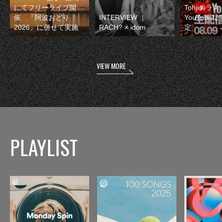
にてフリーライブ開
Tohjiのラ
催 『阿波おどり
INTERVIEW ｜
YouTube
2026』に併せて実施
RACH? × idom
定
VIEW MORE
PLAYLIST