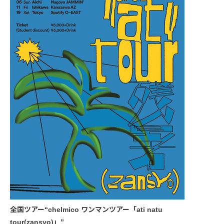
全国ツアー“chelmico ワンマンツアー「ati natu
tour(zansyo)」”