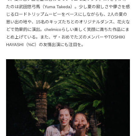
たのは武田悠弓馬（Yuma Takeda）。少し夏の寂しさや儚さを感
じるロードトリップムービーをベースにしながらも、2人の夏の
思い出の地や、15名のキッズたちとのオリジナルダンス、花火な
どで効果的に演出。chelmicoらしい楽しく笑顔に満ちた作品にま
とめ上げている。また、ザ・おめでたズのメンバーやTOSHIKI
HAYASHI（%C）の友情出演にも注目を。