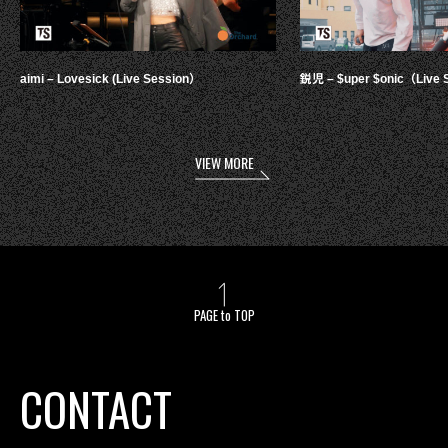
aimi – Lovesick (Live Session）
鋭児 – $uper $onic（Live 
VIEW MORE
PAGE to TOP
CONTACT