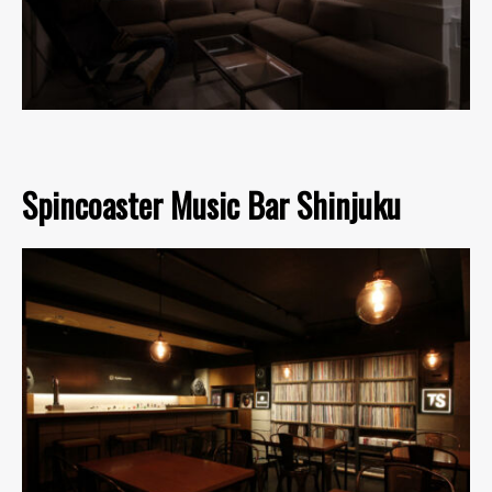
Spincoaster Music Bar Shinjuku