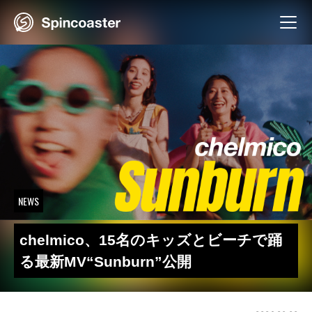
Skip
to
content
NEWS
chelmico、15名のキッズとビーチで踊
る最新MV“Sunburn”公開