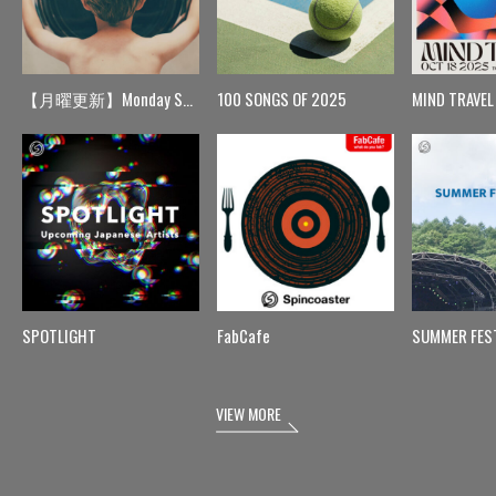
【月曜更新】Monday Spin
100 SONGS OF 2025
MIND TRAVEL
SPOTLIGHT
FabCafe
SUMMER FES
VIEW MORE