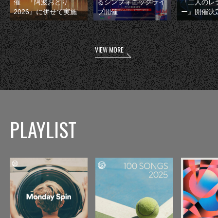
催 『阿波おどり
るシンフォニックライ
『二人のレ
2026』に併せて実施
ブ開催
ー』開催決
VIEW MORE
PLAYLIST