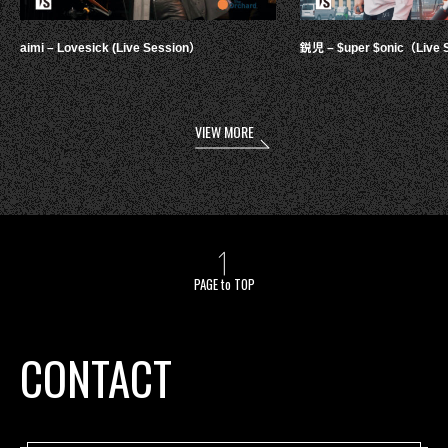
aimi – Lovesick (Live Session）
鋭児 – $uper $onic（Live 
VIEW MORE
PAGE to TOP
CONTACT