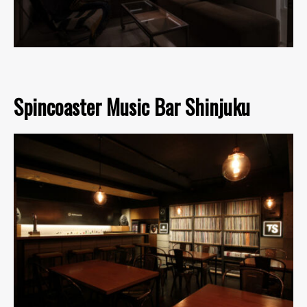
Spincoaster Music Bar Shinjuku