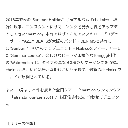
2016年発表の“Summer Holiday”（1stアルバム『chelmico』収
録）以来、コンスタントにサマーソングを発表し夏をアップデー
トしてきたchelmico。本作ではザ・おめでたズのDJ／プロデュ
ーサー・YAZZY BEATSが大阪のバンド・DENIMSと共作し
た“Sunburn”、神戸のラップユニット・Neibissをフィーチャーし
た“Summer course”、楽しげなビートが印象的なTomggg制作
の“Watermelon”と、タイプの異なる3種のサマーソングを収録。
chelmicoらしい色彩豊かな掛け合いも全快で、最新のchelmicoワ
ールドが展開されている。
また、9月より本作を携えた全国ツアー『chelmico ワンマンツア
ー「ati natu tour(zansyo)」』も開催される。合わせてチェック
を。
【リリース情報】