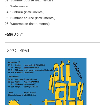
02. Summer course feat. Neibiss
03. Watermelon
04. Sunburn (instrumental)
05. Summer course (instrumental)
06. Watermelon (instrumental)
■
配信リンク
【イベント情報】