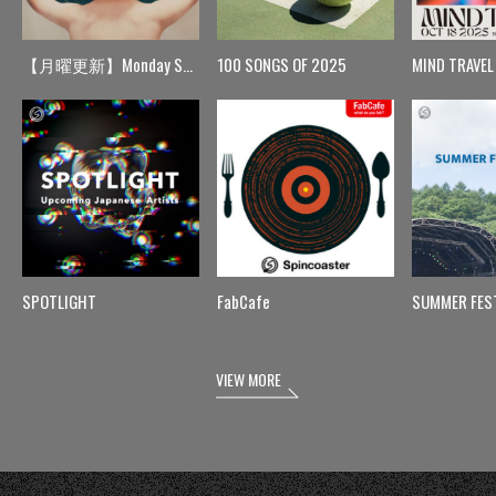
【月曜更新】Monday Spin
100 SONGS OF 2025
MIND TRAVEL
SPOTLIGHT
FabCafe
SUMMER FES
VIEW MORE