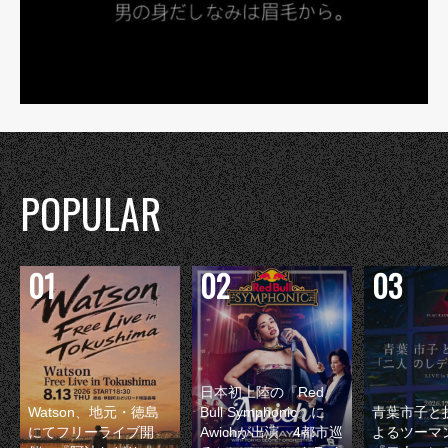
POPULAR
日本初上陸の『Red
Watson、地元・徳島
Bull Symphonic』に
青葉市子と
にてフリーライブ開
Awichが出演 4都市巡
よるツーマ