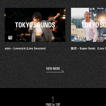
aimi – Lovesick (Live Session）
鋭児 – $uper $onic（Live 
VIEW MORE
PAGE to TOP