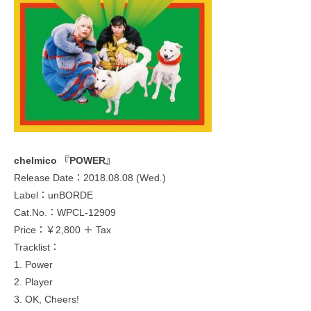
chelmico 『POWER』
Release Date：2018.08.08 (Wed.)
Label：unBORDE
Cat.No.：WPCL-12909
Price：￥2,800 ＋ Tax
Tracklist：
1. Power
2. Player
3. OK, Cheers!