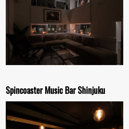
Spincoaster Music Bar Shinjuku