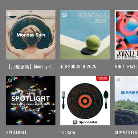
【月曜更新】Monday Spin
100 SONGS OF 2025
MIND TRAVEL
SPOTLIGHT
FabCafe
SUMMER FES