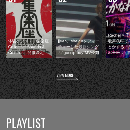
Rachel 
体験型フェス『集楽座
jjean、sheidAをフィー
歌舞伎町で
Collective Sounds &
チャーした最新シング
とかする『
Cultures』開催決定
ル“gossip boy”MV公開
れーーッ』
VIEW MORE
PLAYLIST