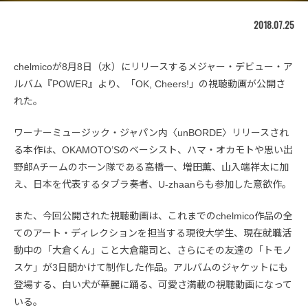
2018.07.25
chelmicoが8月8日（水）にリリースするメジャー・デビュー・ア
ルバム『POWER』より、「OK, Cheers!」の視聴動画が公開さ
れた。
ワーナーミュージック・ジャパン内〈unBORDE〉リリースされ
る本作は、OKAMOTO’Sのベーシスト、ハマ・オカモトや思い出
野郎Aチームのホーン隊である高橋一、増田薫、山入端祥太に加
え、日本を代表するタブラ奏者、U-zhaanらも参加した意欲作。
また、今回公開された視聴動画は、これまでのchelmico作品の全
てのアート・ディレクションを担当する現役大学生、現在就職活
動中の「大倉くん」こと大倉龍司と、さらにその友達の「トモノ
スケ」が3日間かけて制作した作品。アルバムのジャケットにも
登場する、白い犬が華麗に踊る、可愛さ満載の視聴動画になって
いる。