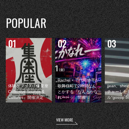
POPULAR
Rachel × 千代田修平が
体験型フェス『集楽座
歌舞伎町で2時間なん
jjean、sh
Collective Sounds &
とかする『なんとかな
チャーした
Cultures』開催決定
れーーッ』開催
ル“gossip 
VIEW MORE