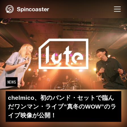
Skip
to
content
NEWS
chelmico、初のバンド・セットで臨ん
だワンマン・ライブ”真冬のWOW”のラ
イブ映像が公開！