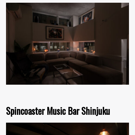
Spincoaster Music Bar Shinjuku