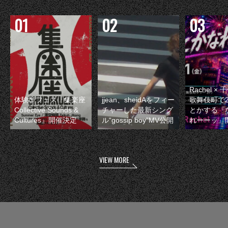
Rachel 
体験型フェス『集楽座
jjean、sheidAをフィー
歌舞伎町で
Collective Sounds &
チャーした最新シング
とかする『
Cultures』開催決定
ル“gossip boy”MV公開
れーーッ』
VIEW MORE