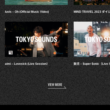
luvis – Oh (Official Music Video)
MIND TRAVEL 2023 
aimi – Lovesick (Live Session）
鋭児 – $uper $onic（Live 
VIEW MORE