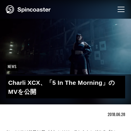
Skip
to
content
NEWS
Charli XCX、「5 In The Morning」の
MVを公開
2018.06.28