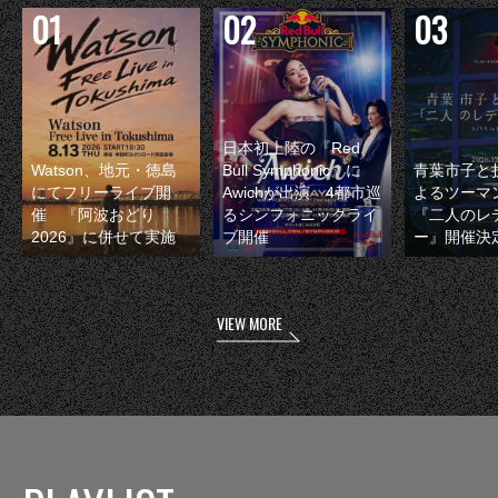
日本初上陸の『Red
Watson、地元・徳島
Bull Symphonic』に
青葉市子と
にてフリーライブ開
Awichが出演 4都市巡
よるツーマ
催 『阿波おどり
るシンフォニックライ
『二人のレ
2026』に併せて実施
ブ開催
ー』開催決
VIEW MORE