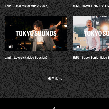
luvis – Oh (Official Music Video)
MIND TRAVEL 2023 
aimi – Lovesick (Live Session）
鋭児 – $uper $onic（Live 
VIEW MORE