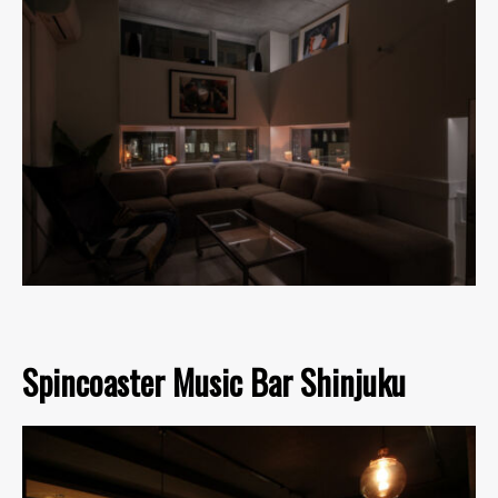
Spincoaster Music Bar Shinjuku