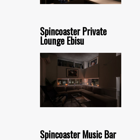
Spincoaster Private
Lounge Ebisu
Spincoaster Music Bar