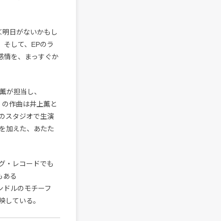
節＜明日がないかもし
。そして、EPのラ
る感情を、まっすぐか
上薫が担当し、
る」の作曲は井上薫と
のスタジオで生演
を加えた、あたた
ログ・レコードでも
もある
とキャンドルのモチーフ
映している。