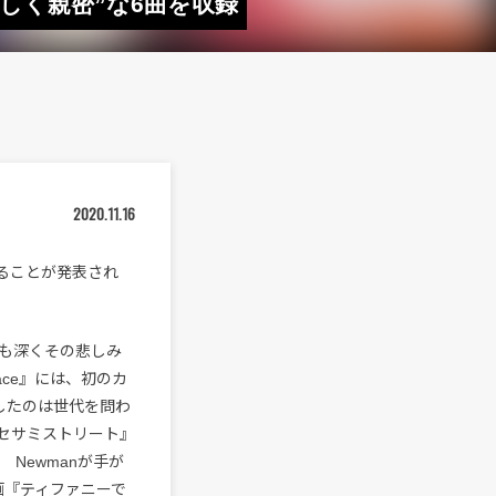
やさしく親密”な6曲を収録
2020.11.16
スすることが発表され
りも深くその悲しみ
ace』には、初のカ
したのは世代を問わ
番組『セサミストリート』
y Newmanが手が
画『ティファニーで