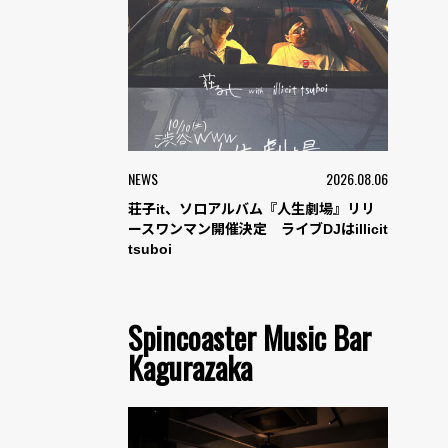
NEWS
2026.08.06
荘子it、ソロアルバム『人生劇場』リリ
ースワンマン開催決定 ライブDJはillicit
tsuboi
Spincoaster Music Bar
Kagurazaka