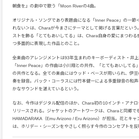
朝食を』の劇中で歌う「Moon Riverの4曲。
オリジナル・ソングであり表題曲になる「Inner Peace」の一
れない＞は、Charaが今まさにテーマとして掲げる言葉だという
ストを飾る「とてもあいしてる」は、Chara自身の愛にまつわ
つ多面的に表現した作品とのこと。
全楽曲のアレンジメントは93年生まれのキーボーディスト・井
「Inner Peace」の作曲は小川翔との共作、「とてもあいして
の共作となる。全ての楽曲にはウッド・ベースが用いられ、伊豆
奏を録音。バック・コーラスには竹本健一による多重録音の和声
かなサウンドを湛えているという。
なお、今作はデジタル配信のほか、Chara初の10インチ・アナ
リリースされる。ジャケットのアートワークは、Charaと同郷で
HAMADARAKA（Emu Arizono / Eru Arizono）が担当。花
は、ホリデー・シーズンをやさしく照らす今作のコンセプトを反