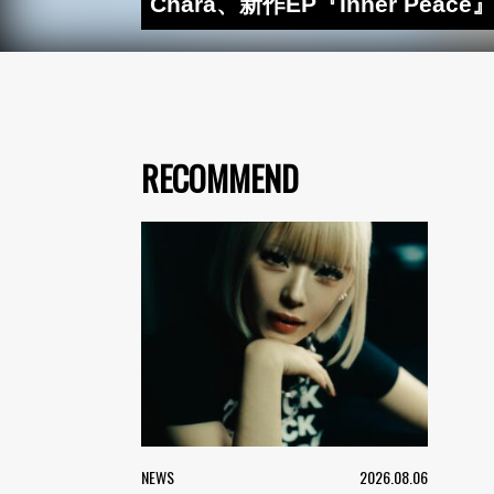
Chara、新作EP『Inner 
RECOMMEND
NEWS
2026.08.06