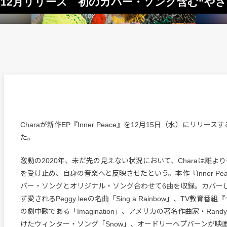
Peace』12月リリース 初のカバー・ソング含む“
Charaが新作EP『Inner Peace』を12月15日（水）にリリー
た。
激動の2020年、未だ先の見えない状況において、Charaは誰よ
を受け止め、自身の音楽へと反映させたという。本作『Inner Pe
バー・ソングとオリジナル・ソング合わせて6曲を収録。カバー
ず愛されるPeggy leeの名曲「Sing a Rainbow」、TV教育
の劇中歌である「Imagination」、アメリカの著名作曲家・Rand
けたウィンター・ソング「Snow」、オードリーヘプバーンが映