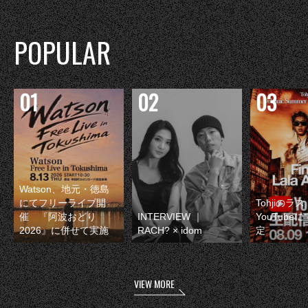
POPULAR
Watson、地元・徳島
にてフリーライブ開
Tohjiのラ
催 『阿波おどり
INTERVIEW ｜
YouTube
2026』に併せて実施
RACH? × idom
定
VIEW MORE