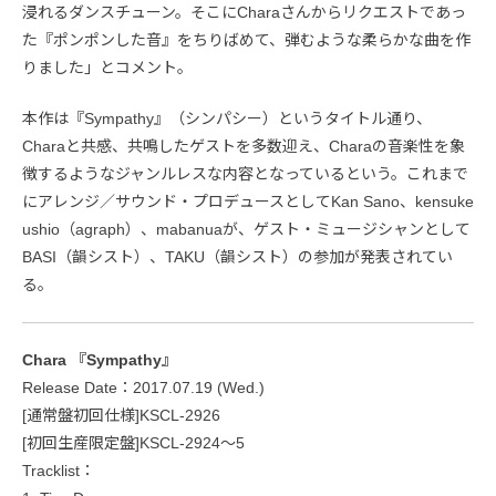
浸れるダンスチューン。そこにCharaさんからリクエストであっ
た『ポンポンした音』をちりばめて、弾むような柔らかな曲を作
りました」とコメント。
本作は『Sympathy』（シンパシー）というタイトル通り、
Charaと共感、共鳴したゲストを多数迎え、Charaの音楽性を象
徴するようなジャンルレスな内容となっているという。これまで
にアレンジ／サウンド・プロデュースとしてKan Sano、kensuke
ushio（agraph）、mabanuaが、ゲスト・ミュージシャンとして
BASI（韻シスト）、TAKU（韻シスト）の参加が発表されてい
る。
Chara 『Sympathy』
Release Date：2017.07.19 (Wed.)
[通常盤初回仕様]KSCL-2926
[初回生産限定盤]KSCL-2924～5
Tracklist：