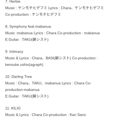
7. Herbie
Music : ケンモチヒデフミ Lyrics : Chara、ケンモチヒデフミ
Co-production : ケンモチヒデフミ
8. Symphony feat.mabanua
Music :mabanua Lyrics : Chara Co-production : mabanua
E.Guitar : TAKU(韻シスト)
9. Intimacy
Music & Lyrics : Chara、BASI(韻シスト) Co-production :
kensuke ushio(agraph)
10. Darling Tree
Music : Chara、TAKU、mabanua Lyrics : Chara Co-
production:mabanua
E.Guitar : TAKU(韻シスト)
11. KILIG
Music & Lyrics : Chara Co-production : Kan Sano