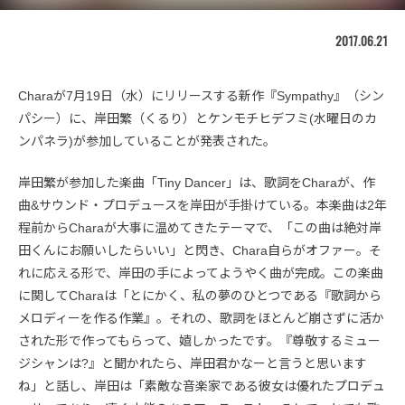
2017.06.21
Charaが7月19日（水）にリリースする新作『Sympathy』（シン
パシー）に、岸田繁（くるり）とケンモチヒデフミ(水曜日のカ
ンパネラ)が参加していることが発表された。
岸田繁が参加した楽曲「Tiny Dancer」は、歌詞をCharaが、作
曲&サウンド・プロデュースを岸田が手掛けている。本楽曲は2年
程前からCharaが大事に温めてきたテーマで、「この曲は絶対岸
田くんにお願いしたらいい」と閃き、Chara自らがオファー。そ
れに応える形で、岸田の手によってようやく曲が完成。この楽曲
に関してCharaは「とにかく、私の夢のひとつである『歌詞から
メロディーを作る作業』。それの、歌詞をほとんど崩さずに活か
された形で作ってもらって、嬉しかったです。『尊敬するミュー
ジシャンは?』と聞かれたら、岸田君かなーと言うと思います
ね」と話し、岸田は「素敵な音楽家である彼女は優れたプロデュ