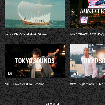
luvis – Oh (Official Music Video)
MIND TRAVEL 2023 
aimi – Lovesick (Live Session）
鋭児 – $uper $onic（Live 
VIEW MORE