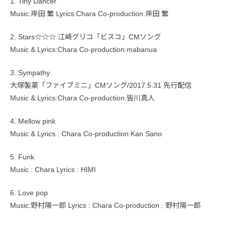
1. Tiny Dancer
Music:岸田 繁 Lyrics:Chara Co-production:岸田 繁
2. Stars☆☆☆ 江崎グリコ「ビスコ」CMソング
Music & Lyrics:Chara Co-production:mabanua
3. Sympathy
大塚製薬「ファイブミニ」CMソング/2017.5.31 先行配信
Music & Lyrics:Chara Co-production:皆川真人
4. Mellow pink
Music & Lyrics : Chara Co-production:Kan Sano
5. Funk
Music : Chara Lyrics : HIMI
6. Love pop
Music:野村陽一郎 Lyrics : Chara Co-production : 野村陽一郎