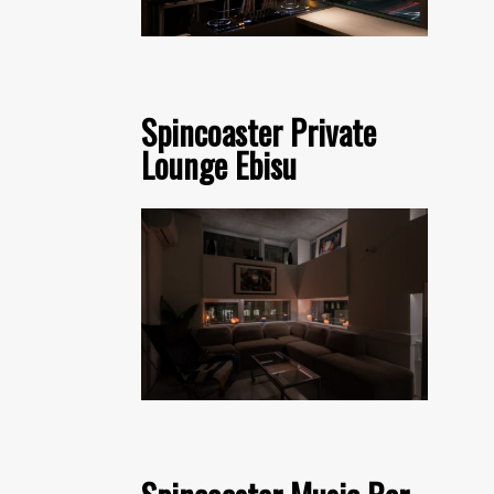
Spincoaster Private
Lounge Ebisu