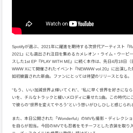
Spotifyが選ぶ、2021年に躍進を期待する次世代アーティスト『RADAR
2021』にも選出され注目を集めるカメレオン・ライム・ウーピ
スした1st EP『PLAY WITH ME』に続く本作は、先日4月18
WWW Xにて開催されたイベント『NEWWW vol.20』に出演
如初披露された新曲。ファンにとっては待望のリリースとなる。
“もう、いい加減世界よ輝いてくれ”、“私に早く世界を好きになら
いを、チルなトラックと緩いメロディに乗せた1曲。この時代に
で彼らの“世界を変えてやろう”という想いがひしひしと感じられ
また、本日公開された「Wonderful」のMVも撮影・ディレクシ
を自らが担当。今回のMVでも忍者をモチーフとした衣装を取り入