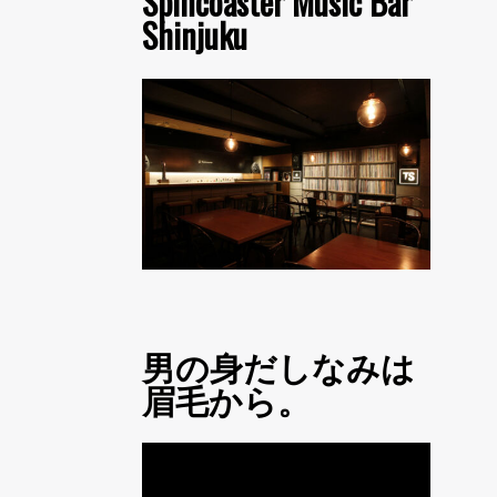
Spincoaster Music Bar
Shinjuku
男の身だしなみは
眉毛から。