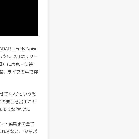
：Early Noise
ーパイ。2月にリリー
日（日）に東京・渋谷
した際、ライブの中で突
せてくれ”という想
この楽曲を出すこと
るような作品だ。
ョン・編集まで全て
れるなど、“ジャパ