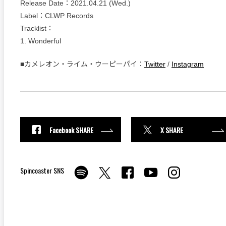
Release Date：2021.04.21 (Wed.)
Label：CLWP Records
Tracklist：
1. Wonderful
■カメレオン・ライム・ウーピーパイ：
Twitter
/
Instagram
Facebook SHARE
X SHARE
Spincoaster SNS