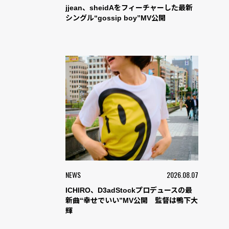
jjean、sheidAをフィーチャーした最新
シングル“gossip boy”MV公開
NEWS
2026.08.07
ICHIRO、D3adStockプロデュースの最
新曲“幸せでいい”MV公開 監督は鴨下大
輝