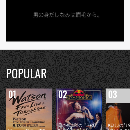
POPULAR
日本初上陸の『Red
KEIJUの