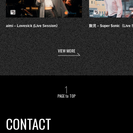
aimi – Lovesick (Live Session）
鋭児 – $uper $onic（Live 
VIEW MORE
PAGE to TOP
CONTACT