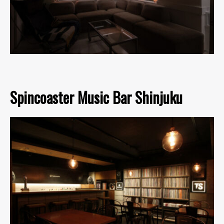
Spincoaster Music Bar Shinjuku