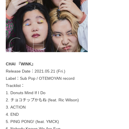
CHAI 『WINK』
Release Date：2021.05.21 (Fri.)
Label：Sub Pop / OTEMOYAN record
Tracklist：
1. Donuts Mind If I Do
2. チョコチップかもね (feat. Ric Wilson)
3. ACTION
4. END
5. PING PONG! (feat. YMCK)
6. Nobody Knows We Are Fun