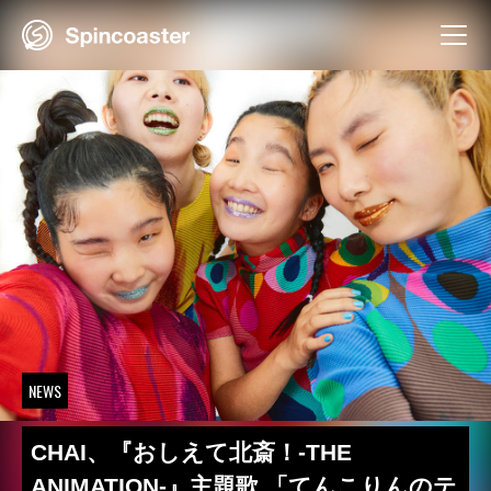
Skip
to
content
NEWS
CHAI、『おしえて北斎！-THE
ANIMATION-』主題歌 「てんこりんのテ