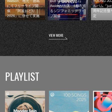
Watson、地元・徳島
Bull Symphonic』に
YOUNG JU
にてフリーライブ開
Awichが出演 4都市巡
ルバム『juzz
催 『阿波おどり
るシンフォニックライ
周年記念盤
2026』に併せて実施
ブ開催
定
VIEW MORE
PLAYLIST