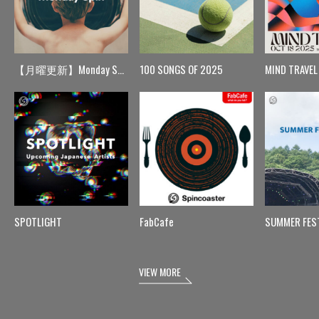
【月曜更新】Monday Spin
100 SONGS OF 2025
MIND TRAVEL
SPOTLIGHT
FabCafe
SUMMER FES
VIEW MORE