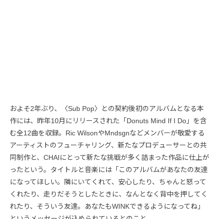
およそ2年ぶり、〈Sub Pop〉との契約後初のアルバムとなる本
作には、昨年10月にリリースされた「Donuts Mind If I Do」を含
む全12曲を収録。Ric WilsonやMndsgnなどメンバーが敬愛する
アーティストのフューチャリング、新たなプロデューサーとの共
同制作と、CHAIにとって新たな挑戦が多く詰まった作品に仕上が
ったという。タイトルと音楽には「このアルバムがあなたの友達
になってほしい。隣にいてくれて、安心したり、ちゃんと怒って
くれたり、走りだそうとしたときに、なんとなく背中を押してく
れたり、そういう友達。あなたもWINKできるようになってね」
というメッセージが込められているとのこと。