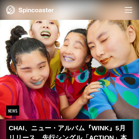
Skip
to
content
NEWS
CHAI、ニュー・アルバム『WINK』5月
リリース 先行シングル「ACTION」本