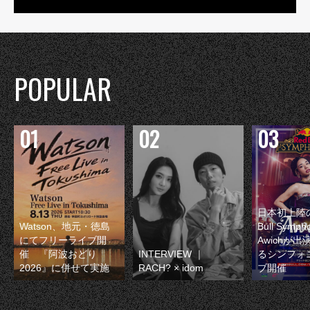
POPULAR
日本初上陸の
Watson、地元・徳島
Bull Symp
にてフリーライブ開
Awichが
催 『阿波おどり
INTERVIEW ｜
るシンフォ
2026』に併せて実施
RACH? × idom
ブ開催