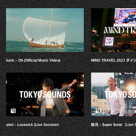
luvis – Oh (Official Music Video)
MIND TRAVEL 2023 
aimi – Lovesick (Live Session）
鋭児 – $uper $onic（Live 