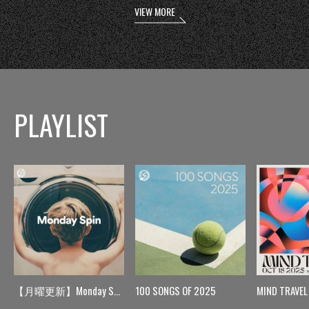
VIEW MORE
PLAYLIST
【月曜更新】Monday Spin
100 SONGS OF 2025
MIND TRAVEL