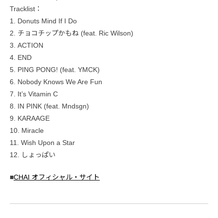
Tracklist：
1. Donuts Mind If I Do
2. チョコチップかもね (feat. Ric Wilson)
3. ACTION
4. END
5. PING PONG! (feat. YMCK)
6. Nobody Knows We Are Fun
7. It’s Vitamin C
8. IN PINK (feat. Mndsgn)
9. KARAAGE
10. Miracle
11. Wish Upon a Star
12. しょっぱい
■
CHAI オフィシャル・サイト