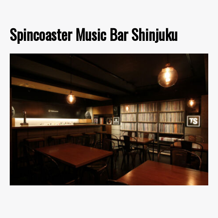
Spincoaster Music Bar Shinjuku