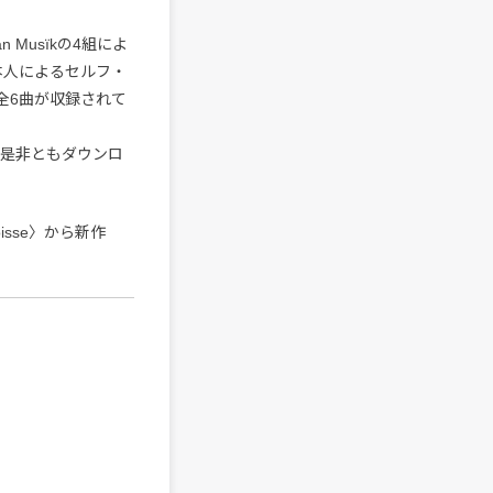
ban Musïkの4組によ
y本人によるセルフ・
んだ全6曲が収録されて
方は是非ともダウンロ
isse〉から新作