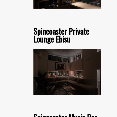
Spincoaster Private
Lounge Ebisu