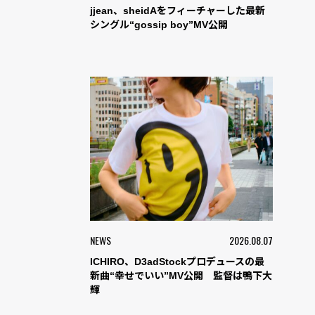
jjean、sheidAをフィーチャーした最新
シングル“gossip boy”MV公開
NEWS
2026.08.07
ICHIRO、D3adStockプロデュースの最
新曲“幸せでいい”MV公開 監督は鴨下大
輝