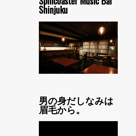
Spincoaster Music Bar
Shinjuku
男の身だしなみは
眉毛から。