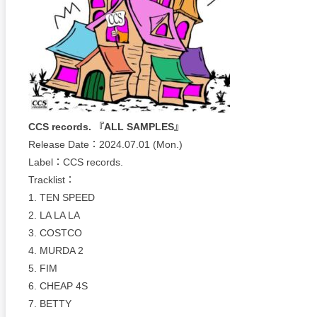
CCS records. 『ALL SAMPLES』
Release Date：2024.07.01 (Mon.)
Label：CCS records.
Tracklist：
1. TEN SPEED
2. LA LA LA
3. COSTCO
4. MURDA 2
5. FIM
6. CHEAP 4S
7. BETTY