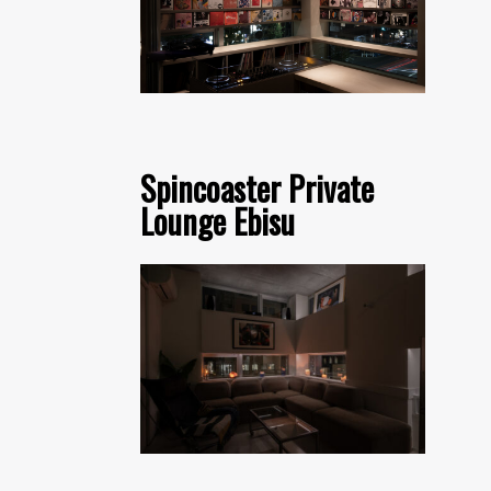
Spincoaster Private
Lounge Ebisu