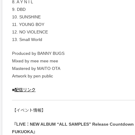
8. A Y N I L
9. DBD
10. SUNSHINE
11. YOUNG BOY
12. NO VIOLENCE
13. Small World
Produced by BANNY BUGS
Mixed by mee mee mee
Mastered by MAITO OTA
Artwork by pen public
■
配信リンク
【イベント情報】
『LIVE：NEW ALBUM “ALL SAMPLES” Release Countdown T
FUKUOKA』