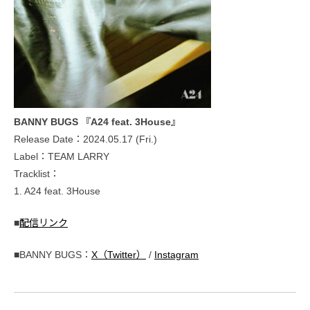
BANNY BUGS 『A24 feat. 3House』
Release Date：2024.05.17 (Fri.)
Label：TEAM LARRY
Tracklist：
1. A24 feat. 3House
■
配信リンク
■BANNY BUGS：
X（Twitter）
/
Instagram