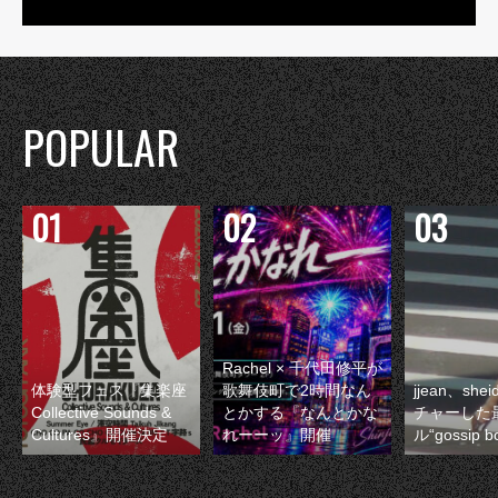
POPULAR
Rachel × 千代田修平が
体験型フェス『集楽座
歌舞伎町で2時間なん
jjean、sh
Collective Sounds &
とかする『なんとかな
チャーした
Cultures』開催決定
れーーッ』開催
ル“gossip 