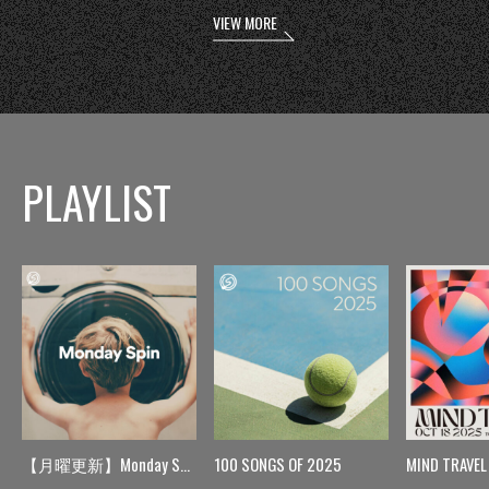
VIEW MORE
PLAYLIST
【月曜更新】Monday Spin
100 SONGS OF 2025
MIND TRAVEL