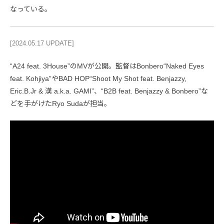
なっている。
[2024.05.17 UPDATE]
“A24 feat. 3House”のMVが公開。監督はBonbero“Naked Eyes
feat. Kohjiya”やBAD HOP“Shoot My Shot feat. Benjazzy,
Eric.B.Jr & 漢 a.k.a. GAMI”、“B2B feat. Benjazzy & Bonbero”な
どを手がけたRyo Sudaが担当。