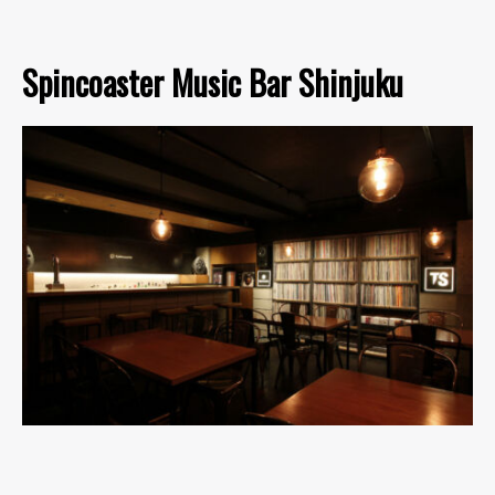
Spincoaster Music Bar Shinjuku