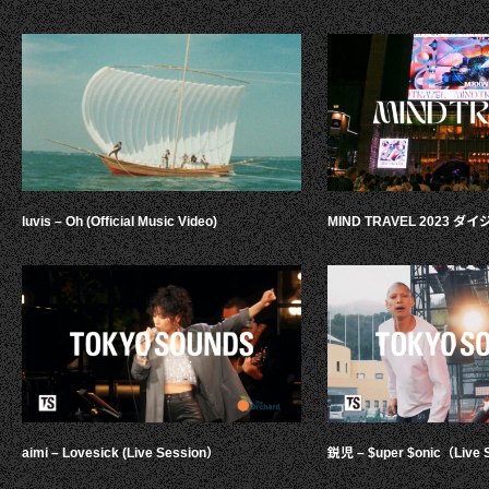
luvis – Oh (Official Music Video)
MIND TRAVEL 2023 
aimi – Lovesick (Live Session）
鋭児 – $uper $onic（Live 