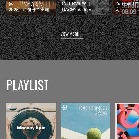
催 『阿波おどり
INTERVIEW ｜
YouTube
2026』に併せて実施
RACH? × idom
定
VIEW MORE
PLAYLIST