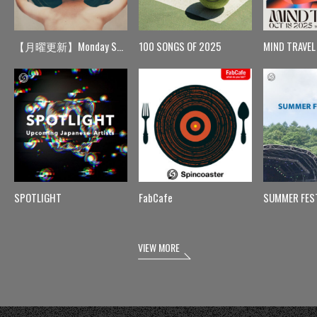
【月曜更新】Monday Spin
100 SONGS OF 2025
MIND TRAVEL
SPOTLIGHT
FabCafe
SUMMER FES
VIEW MORE