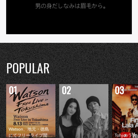
POPULAR
Watson、地元・徳島
にてフリーライブ開
Tohjiのラ