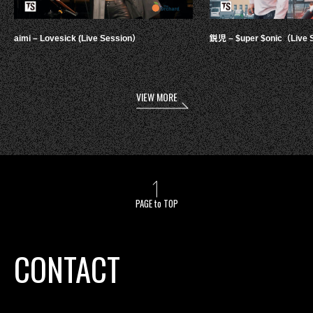
aimi – Lovesick (Live Session）
鋭児 – $uper $onic（Live 
VIEW MORE
PAGE to TOP
CONTACT