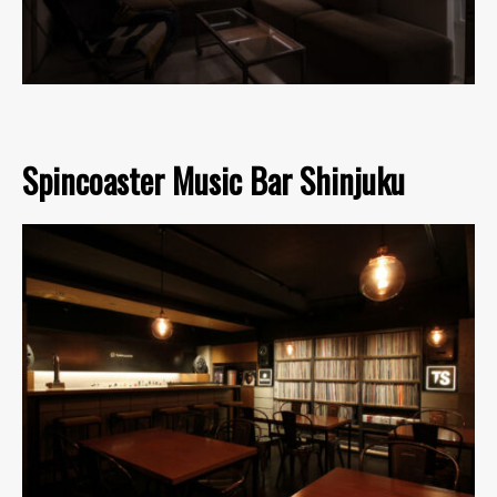
Spincoaster Music Bar Shinjuku